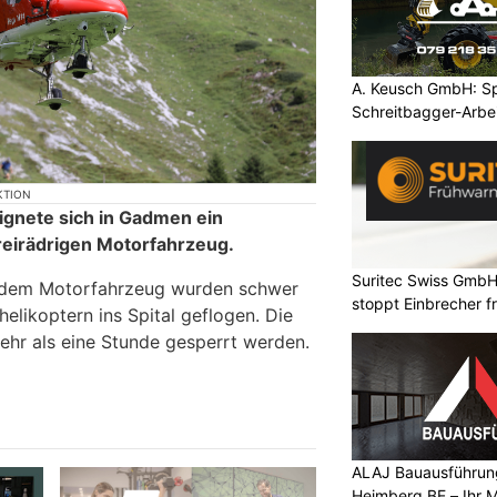
A. Keusch GmbH: Spe
Schreitbagger-Arbe
KTION
nete sich in Gadmen ein
dreirädrigen Motorfahrzeug.
Suritec Swiss GmbH
f dem Motorfahrzeug wurden schwer
stoppt Einbrecher fr
helikoptern ins Spital geflogen. Die
ehr als eine Stunde gesperrt werden.
ALAJ Bauausführung
Heimberg BE – Ihr M