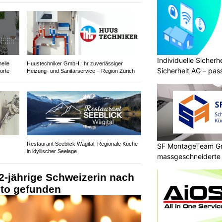
Individuelle Sicher
elle
Huustechniker GmbH: Ihr zuverlässiger
Sicherheit AG – pas
orte
Heizung- und Sanitärservice – Region Zürich
Bedürfnisse
Restaurant Seeblick Wägital: Regionale Küche
SF MontageTeam G
in idyllischer Seelage
massgeschneidert
2-jährige Schweizerin nach
uto gefunden