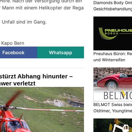
 Hilfe. Nach der Versorgung durch ein
Diamonds Body GmbH
Mann mit einem Helikopter der Rega
Gesichtsbehandlung
 Unfall sind im Gang.
© Kapo Bern
Facebook
Whatsapp
Pneuhaus Büron: Re
und Winterreifen
stürzt Abhang hinunter –
wer verletzt
BELMOT Swiss biete
Oldtimer, Youngtim