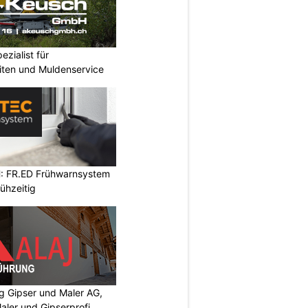
zialist für
iten und Muldenservice
: FR.ED Frühwarnsystem
ühzeitig
 Gipser und Maler AG,
aler und Gipserprofi