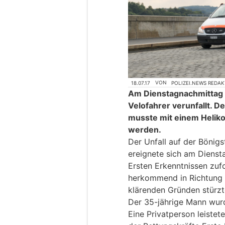
18.07.17
VON
POLIZEI.NEWS REDA
Am Dienstagnachmittag is
Velofahrer verunfallt. 
musste mit einem Helikop
werden.
Der Unfall auf der Bönigs
ereignete sich am Diensta
Ersten Erkenntnissen zufo
herkommend in Richtung 
klärenden Gründen stürzt
Der 35-jährige Mann wurd
Eine Privatperson leistet