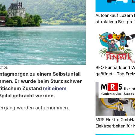
Autoankauf Luzern
attraktiven Bestpre
BEO Funpark und W
KTION
Montagmorgen zu einem Selbstunfall
geöffnet – Top Frei
mmen. Er wurde beim Sturz schwer
kritischem Zustand
mit einem
Spital gebracht werden.
lhergang wurden aufgenommen.
MRS Elektro GmbH: 
Elektroarbeiten für