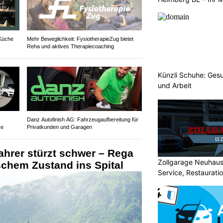
 Küche
Mehr Beweglichkeit: FysiotherapieZug bietet
Reha und aktives Therapiecoaching
Künzli Schuhe: Gesu
und Arbeit
Danz Autofinish AG: Fahrzeugaufbereitung für
ce
Privatkunden und Garagen
fahrer stürzt schwer – Rega
Zollgarage Neuhau
ischem Zustand ins Spital
Service, Restaurati
USA