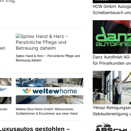
m trug.
HCW GmbH: Autogla
Scheibentausch und
Spitex Hand & Herz – Persönliche Pflege und
Danz Autofinish AG
Betreuung daheim
für Privatkunden u
s
Yilmaz Reinigungsex
ussen
Weltew Diva Home GmbH: Wohnzimmer,
Gebäudereinigung 
Schlafzimmer & Esszimmer aus einer Hand
 Luxusautos gestohlen –