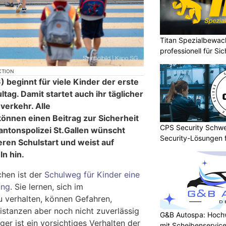
Titan Spezialbewa
professionell für Si
KTION
beginnt für viele Kinder der erste
tag. Damit startet auch ihr täglicher
erkehr. Alle
nnen einen Beitrag zur Sicherheit
CPS Security Schwe
Kantonspolizei St.Gallen wünscht
Security-Lösungen f
eren Schulstart und weist auf
n hin.
hen ist der
Schulweg für Kinder eine
ung
. Sie lernen, sich im
u verhalten, können Gefahren,
stanzen aber noch nicht zuverlässig
G&B Autospa: Hoch
er ist ein vorsichtiges Verhalten der
mit Scheibenservice