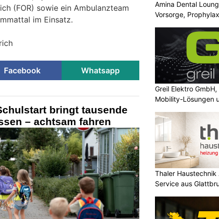
Amina Dental Loung
ürich (FOR) sowie ein Ambulanzteam
Vorsorge, Prophylax
immattal im Einsatz.
Lösungen
rich
Facebook
Whatsapp
Greil Elektro GmbH,
Mobility-Lösungen 
Schulstart bringt tausende
Photovoltaik
assen – achtsam fahren
Thaler Haustechnik
Service aus Glattb