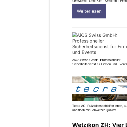
dessen Lenker keinen Hel
Weiterlesen
AiOS Swiss GmbH: Professioneller
Sicherheitsdienst für Firmen und Event
Tecra AG: Präzisionsschleifen innen, a
und flach mit Schweizer Qualität
Wetzikon ZH: Vier