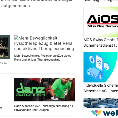
n aufgenommen.
AiOS Swiss GmbH: P
Sicherheitsdienst f
Mehr Beweglichkeit: FysiotherapieZug bietet
Reha und aktives Therapiecoaching
 Küche
Individuelle Sicher
Sicherheit AG – pas
Bedürfnisse
Danz Autofinish AG: Fahrzeugaufbereitung für
ce
Privatkunden und Garagen