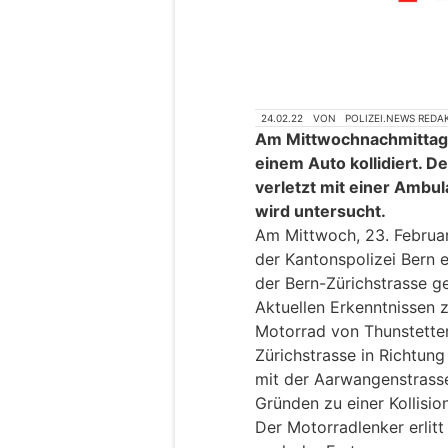
24.02.22
VON
POLIZEI.NEWS REDA
Am Mittwochnachmittag i
einem Auto kollidiert. 
verletzt mit einer Ambula
wird untersucht.
Am Mittwoch, 23. Februar
der Kantonspolizei Bern e
der Bern-Zürichstrasse g
Aktuellen Erkenntnissen z
Motorrad von Thunstette
Zürichstrasse in Richtun
mit der Aarwangenstrass
Gründen zu einer Kollisi
Der Motorradlenker erlit