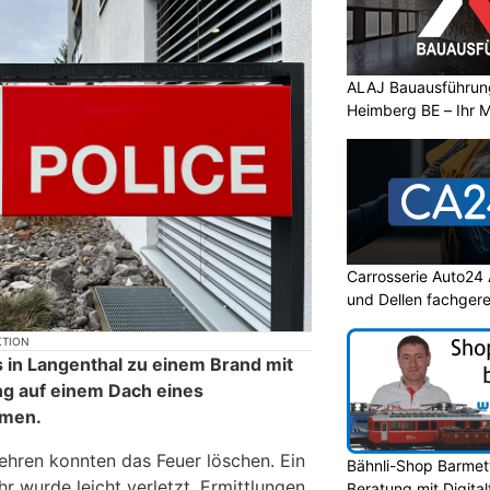
ALAJ Bauausführung
Heimberg BE – Ihr M
Carrosserie Auto24
und Dellen fachger
KTION
 in Langenthal zu einem Brand mit
ng auf einem Dach eines
men.
hren konnten das Feuer löschen. Ein
Bähnli-Shop Barmett
r wurde leicht verletzt. Ermittlungen
Beratung mit Digita