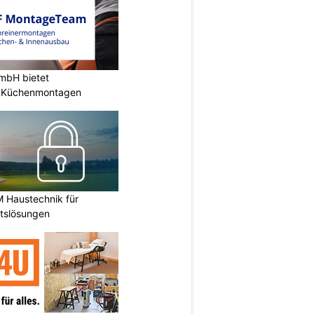
mbH bietet
e Küchenmontagen
M Haustechnik für
itslösungen