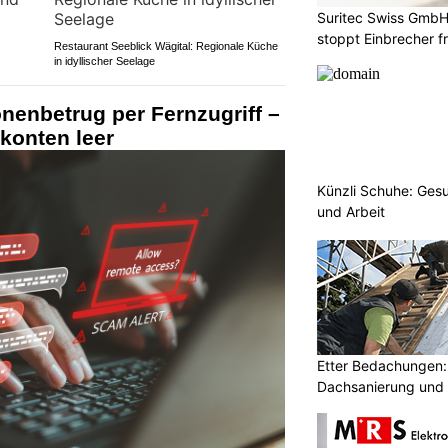
Suritec Swiss GmbH
stoppt Einbrecher fr
Restaurant Seeblick Wägital: Regionale Küche
in idyllischer Seelage
onenbetrug per Fernzugriff –
konten leer
Künzli Schuhe: Gesu
und Arbeit
Etter Bedachungen:
Dachsanierung und