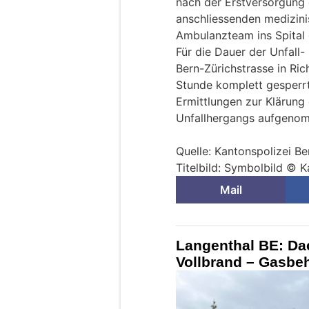
nach der Erstversorgung
anschliessenden medizini
Ambulanzteam ins Spital
Für die Dauer der Unfall
Bern-Zürichstrasse in Ri
Stunde komplett gesperrt
Ermittlungen zur Klärun
Unfallhergangs aufgeno
Quelle: Kantonspolizei Be
Titelbild: Symbolbild © K
Mail
Langenthal BE: Da
Vollbrand – Gasbeh