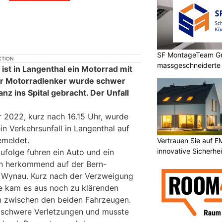
SF MontageTeam G
KTION
massgeschneidert
st in Langenthal ein Motorrad mit
Der Motorradlenker wurde schwer
nz ins Spital gebracht. Der Unfall
 2022, kurz nach 16.15 Uhr, wurde
in Verkehrsunfall in Langenthal auf
emeldet.
Vertrauen Sie auf E
innovative Sicherhe
ufolge fuhren ein Auto und ein
n herkommend auf der Bern-
g Wynau. Kurz nach der Verzweigung
e kam es aus noch zu klärenden
on zwischen den beiden Fahrzeugen.
t schwere Verletzungen und musste