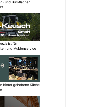
n- und Büroflächen
cht
zialist für
iten und Muldenservice
rn bietet gehobene Küche
ne