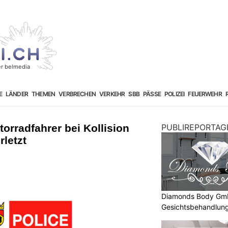
E
LÄNDER
THEMEN
VERBRECHEN
VERKEHR
SBB
PÄSSE
POLIZEI
FEUERWEHR
orradfahrer bei Kollision
PUBLIREPORTAG
rletzt
Diamonds Body GmbH
Gesichtsbehandlung