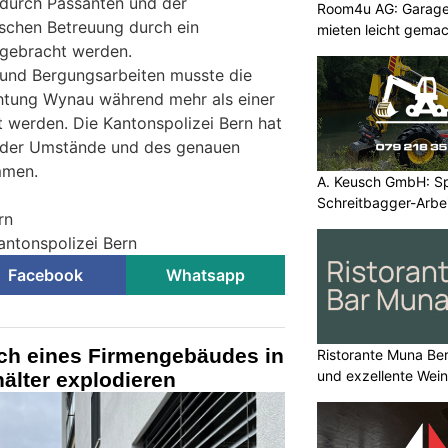
 durch Passanten und der
Room4u AG: Garage
schen Betreuung durch ein
mieten leicht gema
 gebracht werden.
- und Bergungsarbeiten musste die
chtung Wynau während mehr als einer
 werden. Die Kantonspolizei Bern hat
g der Umstände und des genauen
mmen.
A. Keusch GmbH: Spe
Schreitbagger-Arbe
rn
antonspolizei Bern
Facebook
Whatsapp
ch eines Firmengebäudes in
Ristorante Muna Be
und exzellente Wei
älter explodieren