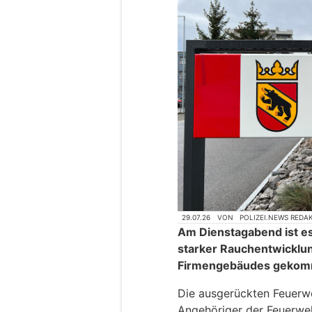
29.07.26
VON
POLIZEI.NEWS REDA
Am Dienstagabend ist es
starker Rauchentwicklu
Firmengebäudes gekom
Die ausgerückten Feuerwe
Angehöriger der Feuerweh