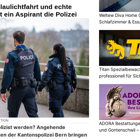
laulichtfahrt und echte
t ein Aspirant die Polizei
Weltew Diva Home 
Schlafzimmer & Ess
Titan Spezialbewa
professionell für Si
KTION
ADORA Bestattunge
olizist werden? Angehende
und Gontenschwil – 
sten der Kantonspolizei Bern bringen