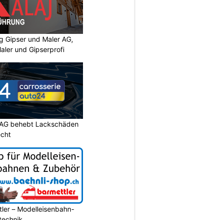
 Gipser und Maler AG,
aler und Gipserprofi
 AG behebt Lackschäden
echt
ler – Modelleisenbahn-
ltechnik