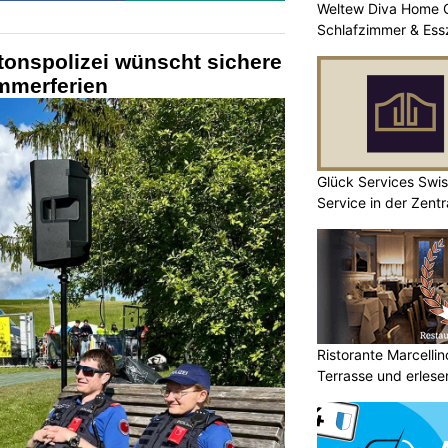
Weltew Diva Home 
Schlafzimmer & Ess
onspolizei wünscht sichere
mmerferien
Glück Services Swis
Service in der Zent
Ristorante Marcelli
Terrasse und erlese