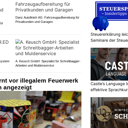
Danz Autofinish AG: Fahrzeugaufbereitung für
Privatkunden und Garagen
für
Steuererklärung lei
Seminare der Steu
system
A. Keusch GmbH: Spezialist für Schreitbagger-
Arbeiten und Muldenservice
nt vor illegalem Feuerwerk
Castle’s Language In
n angezeigt
effektive Sprachku