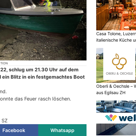
Casa Tolone, Luzern
italienische Küche 
KTION
022, schlug um 21.30 Uhr auf dem
l ein Blitz in ein festgemachtes Boot
Oberli & Oechsle – 
nd.
aus Eglisau ZH
konnte das Feuer rasch löschen.
i SZ
Facebook
Whatsapp