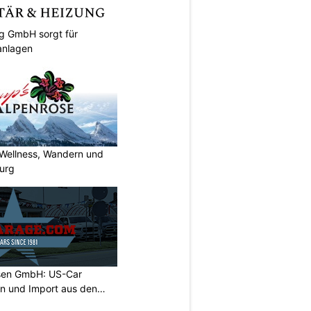
ng GmbH sorgt für
anlagen
 Wellness, Wandern und
urg
sen GmbH: US-Car
on und Import aus den