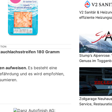
V2 Sanitär & Heizu
effiziente Heizungs
KTION
 Rauchlachsstreifen 180 Gramm
Stump’s Alpenrose:
Genuss im Toggenb
ien aufweisen.
Es besteht eine
efährdung und es wird empfohlen,
sumieren.
Zollgarage Neuhau
Service, Restaurati
USA