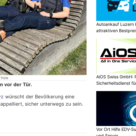
Autoankauf Luzern
attraktiven Bestpre
AiOS Swiss GmbH: P
KTION
Sicherheitsdienst f
 vor der Tür.
yz
wünscht der Bevölkerung eine
appelliert, sicher unterwegs zu sein.
Vor Ort Hilfe EDV-S
und Server