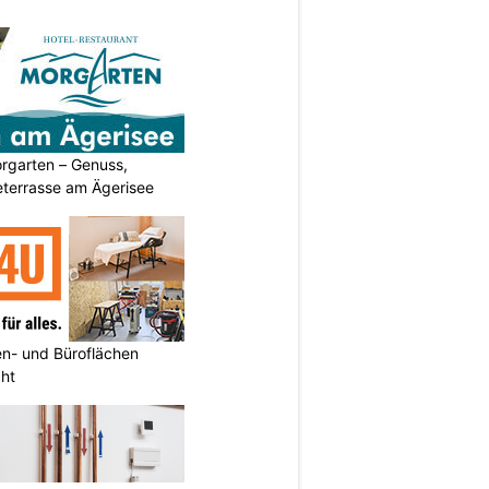
rgarten – Genuss,
eterrasse am Ägerisee
n- und Büroflächen
cht