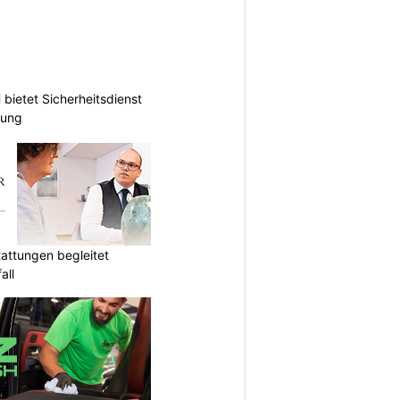
ietet Sicherheitsdienst
hung
attungen begleitet
all