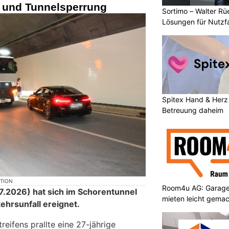
n und Tunnelsperrung
Sortimo – Walter Rü
Lösungen für Nutzf
Spitex Hand & Herz 
Betreuung daheim
KTION
Room4u AG: Garage
.2026) hat sich im Schorentunnel
mieten leicht gema
ehrsunfall ereignet.
eifens prallte eine 27-jährige