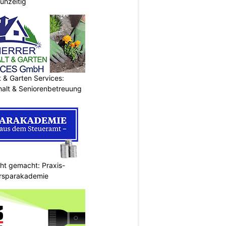
ühzeitig
& Garten Services:
halt & Seniorenbetreuung
cht gemacht: Praxis-
ersparakademie