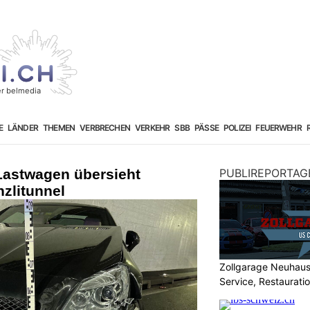
E
LÄNDER
THEMEN
VERBRECHEN
VERKEHR
SBB
PÄSSE
POLIZEI
FEUERWEHR
Lastwagen übersieht
PUBLIREPORTAG
zlitunnel
Zollgarage Neuhau
Service, Restaurati
USA