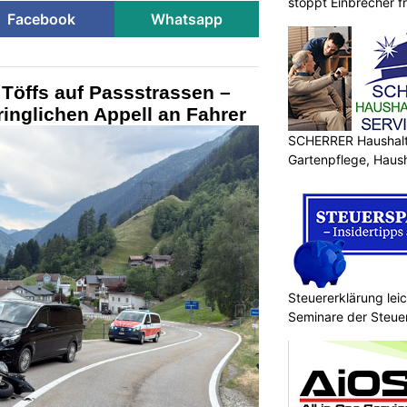
stoppt Einbrecher fr
Facebook
Whatsapp
t Töffs auf Passstrassen –
dringlichen Appell an Fahrer
SCHERRER Haushalt 
Gartenpflege, Haus
Steuererklärung lei
Seminare der Steu