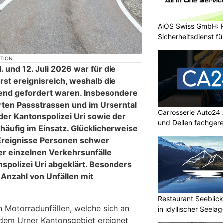
AiOS Swiss GmbH: P
Sicherheitsdienst f
KTION
und 12. Juli 2026 war für die
rst ereignisreich, weshalb die
hend gefordert waren. Insbesondere
erten Passstrassen und im Urserntal
Carrosserie Auto24
der Kantonspolizei Uri sowie der
und Dellen fachger
häufig im Einsatz. Glücklicherweise
Ereignisse Personen schwer
er einzelnen Verkehrsunfälle
spolizei Uri abgeklärt. Besonders
e Anzahl von Unfällen mit
Restaurant Seeblick
n Motorradunfällen, welche sich an
in idyllischer Seelag
em Urner Kantonsgebiet ereignet