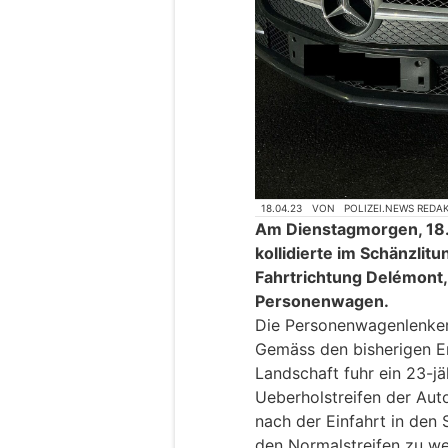
18.04.23
VON
POLIZEI.NEWS REDA
Am Dienstagmorgen, 18. 
kollidierte im Schänzlitu
Fahrtrichtung Delémont,
Personenwagen.
Die Personenwagenlenkeri
Gemäss den bisherigen Er
Landschaft fuhr ein 23-j
Ueberholstreifen der Aut
nach der Einfahrt in den 
den Normalstreifen zu we