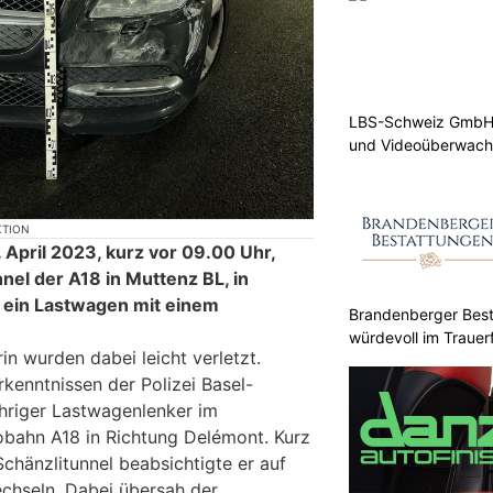
LBS-Schweiz GmbH b
und Videoüberwac
KTION
April 2023, kurz vor 09.00 Uhr,
nnel der A18 in Muttenz BL, in
 ein Lastwagen mit einem
Brandenberger Best
würdevoll im Trauerf
n wurden dabei leicht verletzt.
kenntnissen der Polizei Basel-
ähriger Lastwagenlenker im
obahn A18 in Richtung Delémont. Kurz
Schänzlitunnel beabsichtigte er auf
chseln. Dabei übersah der