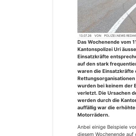
13.07.26
VON
POLIZEI.NEWS REDA
Das Wochenende vom 11. 
Kantonspolizei Uri äusse
Einsatzkräfte entsprec
auf den stark frequenti
waren die Einsatzkräfte 
Rettungsorganisationen 
wurden bei keinem der 
verletzt. Die Ursachen d
werden durch die Kanton
auffällig war die erhöht
Motorrädern.
Anbei einige Beispiele vo
diesem Wochenende auf d