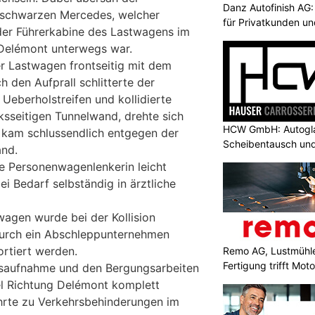
Danz Autofinish AG
 schwarzen Mercedes, welcher
für Privatkunden u
 der Führerkabine des Lastwagens im
 Delémont unterwegs war.
der Lastwagen frontseitig mit dem
 den Aufprall schlitterte der
eberholstreifen und kollidierte
inksseitigen Tunnelwand, drehte sich
HCW GmbH: Autogla
 kam schlussendlich entgegen der
Scheibentausch und
and.
ie Personenwagenlenkerin leicht
bei Bedarf selbständig in ärztliche
wagen wurde bei der Kollision
urch ein Abschleppunternehmen
rtiert werden.
Remo AG, Lustmühle
Fertigung trifft Moto
saufnahme und den Bergungsarbeiten
el Richtung Delémont komplett
hrte zu Verkehrsbehinderungen im