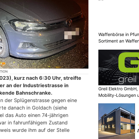
Waffenbörse in Pfu
Sortiment an Waffe
KTION
23), kurz nach 6:30 Uhr, streifte
er an der Industriestrasse in
Greil Elektro GmbH,
nkende Bahnschranke.
Mobility-Lösungen 
 an der Splügenstrasse gegen eine
Photovoltaik
te danach in Goldach (siehe
sel das Auto einen 74-jährigen
war in fahrunfähigem Zustand
weis wurde ihm auf der Stelle