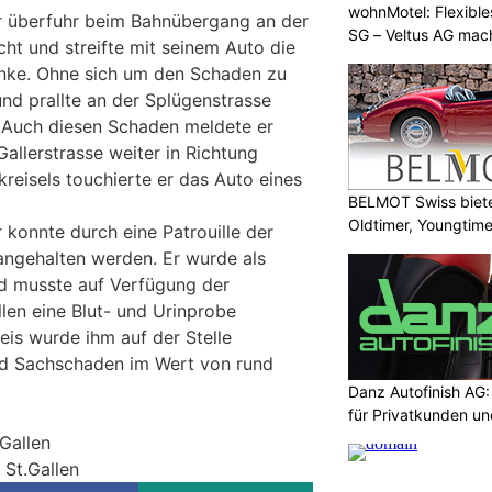
wohnMotel: Flexible
r überfuhr beim Bahnübergang an der
SG – Veltus AG mac
icht und streifte mit seinem Auto die
nke. Ohne sich um den Schaden zu
nd prallte an der Splügenstrasse
 Auch diesen Schaden meldete er
Gallerstrasse weiter in Richtung
reisels touchierte er das Auto eines
BELMOT Swiss biete
Oldtimer, Youngtim
 konnte durch eine Patrouille der
 angehalten werden. Er wurde als
nd musste auf Verfügung der
len eine Blut- und Urinprobe
is wurde ihm auf der Stelle
d Sachschaden im Wert von rund
Danz Autofinish AG
für Privatkunden u
.Gallen
 St.Gallen