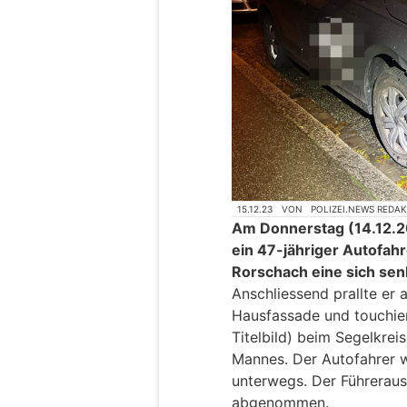
15.12.23
VON
POLIZEI.NEWS REDA
Am Donnerstag (14.12.20
ein 47-jähriger Autofahr
Rorschach eine sich se
Anschliessend prallte er
Hausfassade und touchier
Titelbild) beim Segelkrei
Mannes. Der Autofahrer 
unterwegs. Der Führeraus
abgenommen.