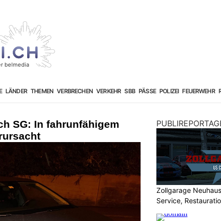
E
LÄNDER
THEMEN
VERBRECHEN
VERKEHR
SBB
PÄSSE
POLIZEI
FEUERWEHR
ch SG: In fahrunfähigem
PUBLIREPORTAG
rursacht
Zollgarage Neuhau
Service, Restaurati
USA