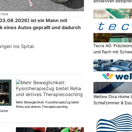
attraktiven Bestpre
KTION
3.08.2026) ist ein Mann mit
ck eines Autos geprallt und dadurch
.
Tecra AG: Präzision
igen ins Spital.
und flach mit Schwe
Weltew Diva Home 
Schlafzimmer & Ess
Mehr Beweglichkeit: FysiotherapieZug bietet
Reha und aktives Therapiecoaching
 Küche