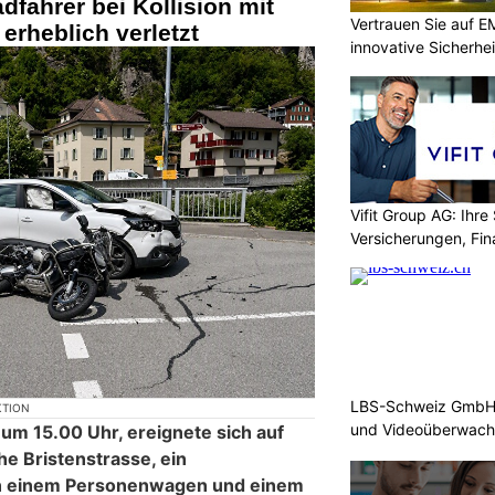
dfahrer bei Kollision mit
Vertrauen Sie auf E
rheblich verletzt
innovative Sicherhe
Vifit Group AG: Ihre 
Versicherungen, Fi
LBS-Schweiz GmbH b
KTION
und Videoüberwac
, um 15.00 Uhr, ereignete sich auf
he Bristenstrasse, ein
en einem Personenwagen und einem