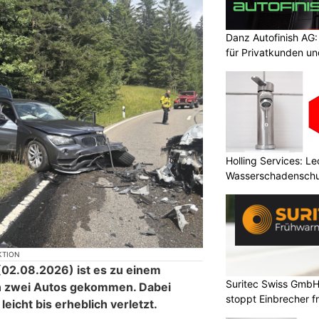
Danz Autofinish AG
für Privatkunden u
Holling Services: L
Wasserschadenschu
KTION
02.08.2026) ist es zu einem
Suritec Swiss GmbH
n zwei Autos gekommen. Dabei
stoppt Einbrecher fr
icht bis erheblich verletzt.