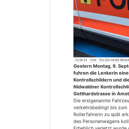
10.09.24
VON
POLIZEI.NEWS REDA
Gestern Montag, 9. Sept
fuhren die Lenkerin ei
Kontrollschildern und di
Nidwaldner Kontrollschil
Gotthardstrasse in Amst
Die erstgenannte Fahrzeu
verkehrsbedingt bis zum 
Rollerfahrerin zu spät e
des Personenwagens kolli
Erheblich verletzt wurde 