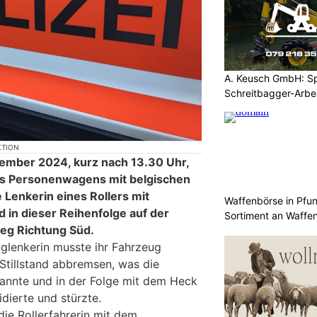
A. Keusch GmbH: Spe
Schreitbagger-Arbe
KTION
ember 2024, kurz nach 13.30 Uhr,
nes Personenwagens mit belgischen
e Lenkerin eines Rollers mit
Waffenbörse in Pfu
d in dieser Reihenfolge auf der
Sortiment an Waffe
eg Richtung Süd.
glenkerin musste ihr Fahrzeug
Stillstand abbremsen, was die
rkannte und in der Folge mit dem Heck
dierte und stürzte.
die Rollerfahrerin mit dem