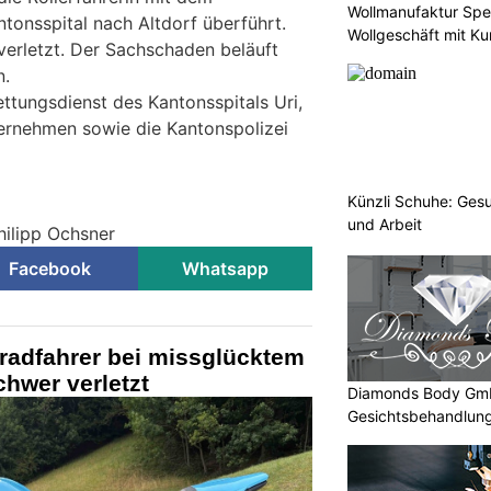
Wollmanufaktur Spe
ntonsspital nach Altdorf überführt.
Wollgeschäft mit Ku
verletzt. Der Sachschaden beläuft
n.
ttungsdienst des Kantonsspitals Uri,
ernehmen sowie die Kantonspolizei
Künzli Schuhe: Gesu
i
und Arbeit
hilipp Ochsner
Facebook
Whatsapp
radfahrer bei missglücktem
hwer verletzt
Diamonds Body GmbH
Gesichtsbehandlung