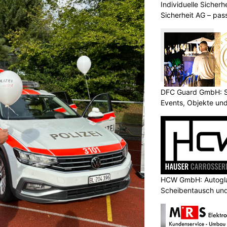
Individuelle Sicher
Sicherheit AG – pas
Bedürfnisse
DFC Guard GmbH: Sic
Events, Objekte u
HCW GmbH: Autogla
Scheibentausch und