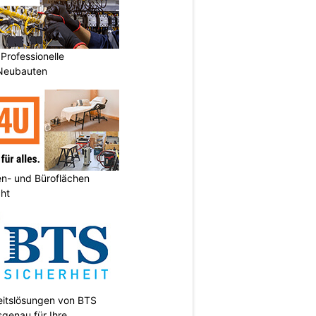
Professionelle
 Neubauten
n- und Büroflächen
cht
heitslösungen von BTS
sgenau für Ihre