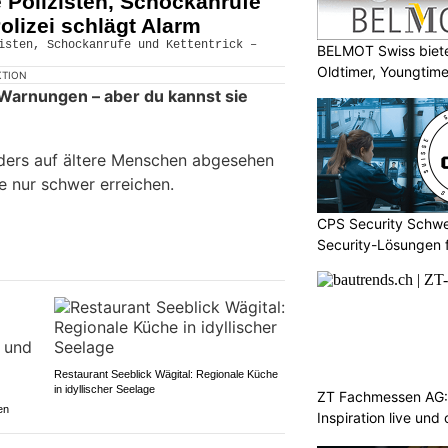
e Polizisten, Schockanrufe
olizei schlägt Alarm
BELMOT Swiss biete
Oldtimer, Youngtim
KTION
 Warnungen – aber du kannst sie
ders auf ältere Menschen abgesehen
ne nur schwer erreichen.
CPS Security Schwe
Security-Lösungen f
Restaurant Seeblick Wägital: Regionale Küche
in idyllischer Seelage
ZT Fachmessen AG:
en
Inspiration live und