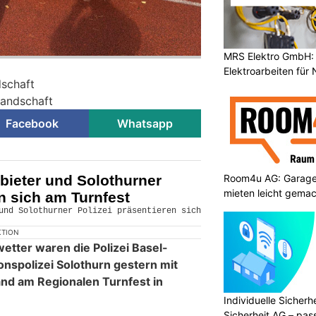
MRS Elektro GmbH: 
Elektroarbeiten für
dschaft
-Landschaft
Facebook
Whatsapp
Room4u AG: Garage
bieter und Solothurner
mieten leicht gema
en sich am Turnfest
KTION
tter waren die Polizei Basel-
onspolizei Solothurn gestern mit
d am Regionalen Turnfest in
Individuelle Sicher
Sicherheit AG – pas