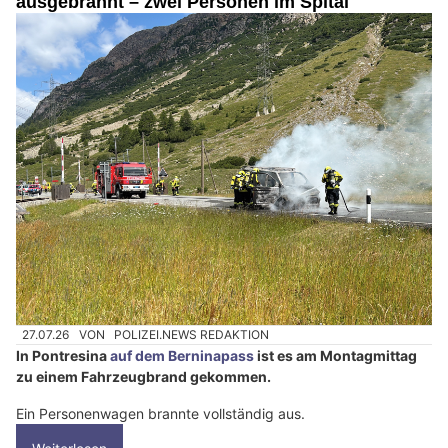
ausgebrannt – zwei Personen im Spital
27.07.26
VON
POLIZEI.NEWS REDAKTION
In Pontresina
auf dem Berninapass
ist es am Montagmittag
zu einem Fahrzeugbrand gekommen.
Ein Personenwagen brannte vollständig aus.