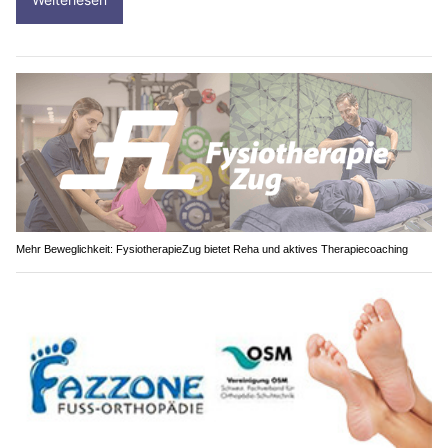
Mehr Beweglichkeit: FysiotherapieZug bietet Reha und aktives Therapiecoaching