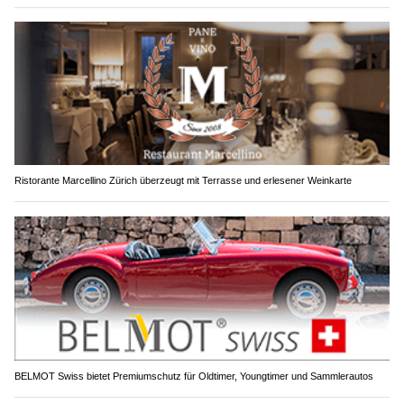
Ristorante Marcellino Zürich überzeugt mit Terrasse und erlesener Weinkarte
BELMOT Swiss bietet Premiumschutz für Oldtimer, Youngtimer und Sammlerautos