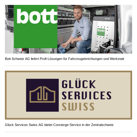
Bott Schweiz AG liefert Profi-Lösungen für Fahrzeugeinrichtungen und Werkstatt
Glück Services Swiss AG bietet Concierge-Service in der Zentralschweiz