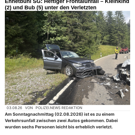
Ennetbühl SG: Heftiger Frontalunfall – Kleinkind
(2) und Bub (5) unter den Verletzten
03.08.26
VON
POLIZEI.NEWS REDAKTION
Am Sonntagnachmittag (02.08.2026) ist es zu einem
Verkehrsunfall zwischen zwei Autos gekommen. Dabei
wurden sechs Personen leicht bis erheblich verletzt.