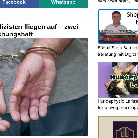
Versicherungen, Fi
Facebook
Whatsapp
izisten fliegen auf – zwei
chungshaft
Bähnli-Shop Barmett
Beratung mit Digita
Hundephysio Lariss
für bewegungseing