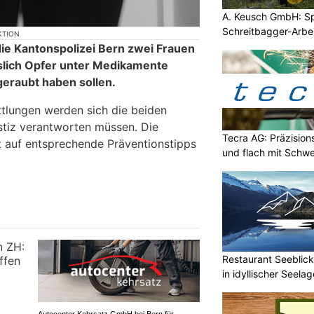
A. Keusch GmbH: Spe
Schreitbagger-Arbe
KTION
die Kantonspolizei Bern zwei Frauen
slich Opfer unter Medikamente
eraubt haben sollen.
tlungen werden sich die beiden
stiz verantworten müssen. Die
Tecra AG: Präzision
t auf entsprechende Präventionstipps
und flach mit Schwe
Restaurant Seeblick
in idyllischer Seelag
Autocenter Kehrsatz GmbH bei Bern für