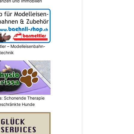
nanzen und Immobilien
ler – Modelleisenbahn-
ltechnik
a: Schonende Therapie
eschränkte Hunde