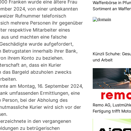
000 Franken wurde eine ältere Frau
Waffenbörse in Pfu
ember 2024, von einer unbekannten
Sortiment an Waffe
hweizer Rufnummer telefonisch
 sich mehrere Personen ihr gegenüber
lter respektive Mitarbeiter eines
 aus und machten eine falsche
 Geschädigte wurde aufgefordert,
 Betrugstaten innerhalb ihrer Bank,
Künzli Schuhe: Gesu
on ihrem Konto zu beziehen.
und Arbeit
erschaft an, dass ein Kurier
 das Bargeld abzuholen zwecks
rbeiten.
onnte am Montag, 16. September 2024,
dank umfassenden Ermittlungen, eine
 Person, bei der Abholung des
Remo AG, Lustmühle
utmassliche Kurier wird sich vor der
Fertigung trifft Moto
sen.
verzeichnete in den vergangenen
ldungen zu betrügerischen