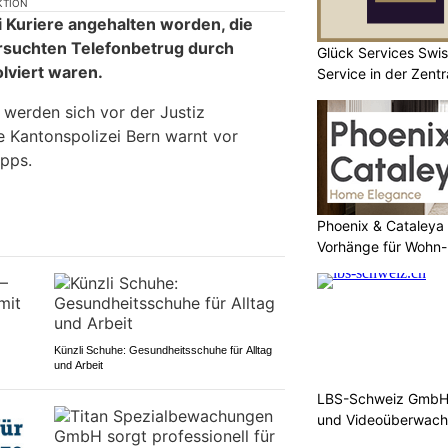
KTION
i Kuriere angehalten worden, die
rsuchten Telefonbetrug durch
Glück Services Swis
olviert waren.
Service in der Zent
 werden sich vor der Justiz
 Kantonspolizei Bern warnt vor
ipps.
Phoenix & Cataleya
Vorhänge für Wohn-
Künzli Schuhe: Gesundheitsschuhe für Alltag
und Arbeit
LBS-Schweiz GmbH b
und Videoüberwac