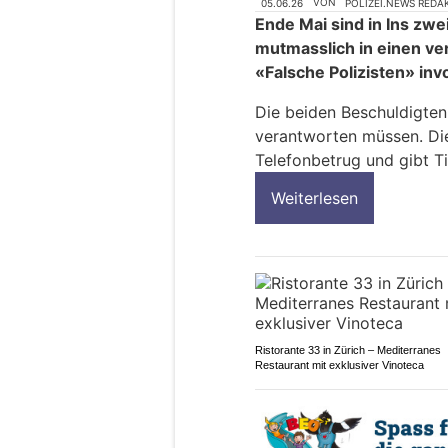
05.06.26
VON
POLIZEI.NEWS REDA
Ende Mai sind in Ins zwe
mutmasslich in einen ve
«Falsche Polizisten» inv
Die beiden Beschuldigten
verantworten müssen. Die
Telefonbetrug und gibt T
Weiterlesen
Ristorante 33 in Zürich – Mediterranes
Restaurant mit exklusiver Vinoteca