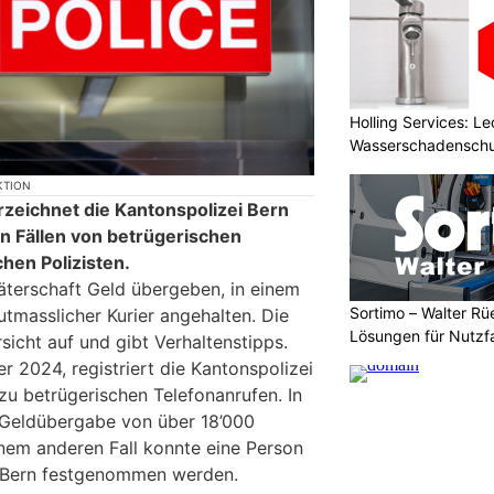
Holling Services: L
Wasserschadenschu
KTION
rzeichnet die Kantonspolizei Bern
n Fällen von betrügerischen
hen Polizisten.
Täterschaft Geld übergeben, in einem
Sortimo – Walter Rü
tmasslicher Kurier angehalten. Die
Lösungen für Nutzf
rsicht auf und gibt Verhaltenstipps.
er 2024, registriert die Kantonspolizei
u betrügerischen Telefonanrufen. In
r Geldübergabe von über 18’000
nem anderen Fall konnte eine Person
i Bern festgenommen werden.