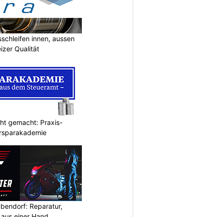
sschleifen innen, aussen
izer Qualität
cht gemacht: Praxis-
ersparakademie
bendorf: Reparatur,
aus einer Hand