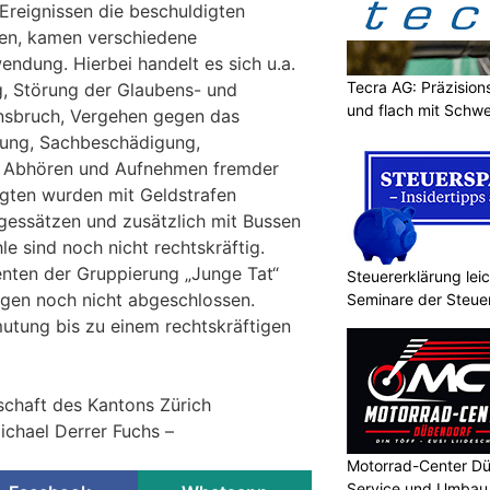
reignissen die beschuldigten
ten, kamen verschiedene
ndung. Hierbei handelt es sich u.a.
Tecra AG: Präzision
, Störung der Glaubens- und
und flach mit Schwe
densbruch, Vergehen gegen das
gung, Sachbeschädigung,
e Abhören und Aufnehmen fremder
gten wurden mit Geldstrafen
gessätzen und zusätzlich mit Bussen
le sind noch nicht rechtskräftig.
nten der Gruppierung „Junge Tat“
Steuererklärung lei
ngen noch nicht abgeschlossen.
Seminare der Steu
mutung bis zu einem rechtskräftigen
schaft des Kantons Zürich
ichael Derrer Fuchs –
Motorrad-Center Dü
Service und Umbau 