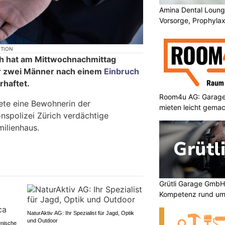
Amina Dental Loung
Vorsorge, Prophylax
Lösungen
KTION
ch hat am Mittwochnachmittag
ur zwei Männer nach einem
Einbruch
rhaftet.
Room4u AG: Garage
ete eine Bewohnerin der
mieten leicht gema
nspolizei Zürich verdächtige
milienhaus.
Grütli Garage GmbH
Kompetenz rund um
NaturAktiv AG: Ihr Spezialist für Jagd, Optik
und Outdoor
enische