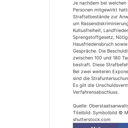
Je nachdem bei welchen E
Personen mitgewirkt hat
Straftatbestände zur Anwe
um Rassendiskriminierung
Kultusfreiheit, Landfrie
Sprengstoffgesetz, Nöti
Hausfriedensbruch sowi
Gespräche. Die Beschuldi
zwischen 100 und 180 Ta
bestraft. Diese Strafbefeh
Bei zwei weiteren Expone
sind die Strafuntersuchu
Es gilt die Unschuldsver
Verfahrensabschluss.
Quelle: Oberstaatsanwalt
Titelbild: Symbolbild © M
shutterstock.com