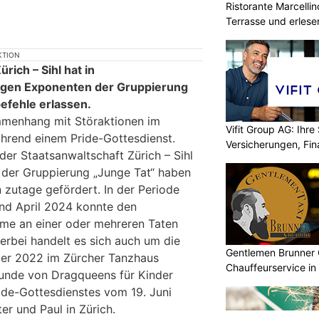
Ristorante Marcelli
Terrasse und erlese
KTION
rich – Sihl hat in
egen Exponenten der Gruppierung
efehle erlassen.
mmenhang mit Störaktionen im
Vifit Group AG: Ihre 
hrend einem Pride-Gottesdienst.
Versicherungen, Fi
der Staatsanwaltschaft Zürich – Sihl
der Gruppierung „Junge Tat“ haben
n zutage gefördert. In der Periode
nd April 2024 konnte den
hme an einer oder mehreren Taten
rbei handelt es sich auch um die
Gentlemen Brunner 
ber 2022 im Zürcher Tanzhaus
Chauffeurservice in
stunde von Dragqueens für Kinder
ide-Gottesdienstes vom 19. Juni
er und Paul in Zürich.