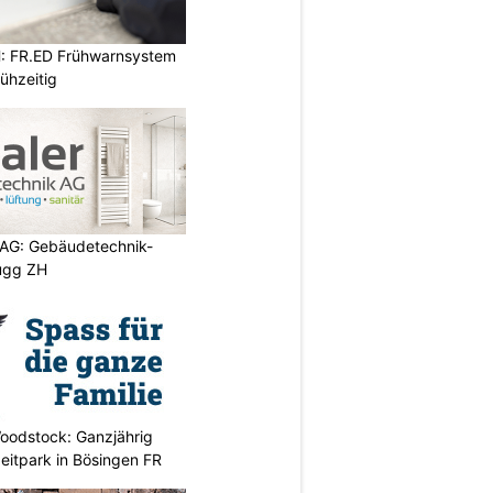
: FR.ED Frühwarnsystem
ühzeitig
 AG: Gebäudetechnik-
rugg ZH
oodstock: Ganzjährig
zeitpark in Bösingen FR