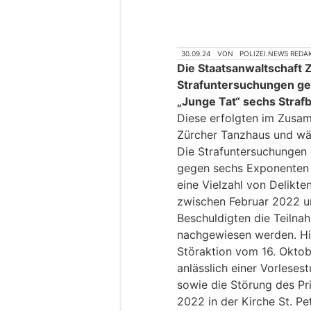
30.09.24
VON
POLIZEI.NEWS REDA
Die Staatsanwaltschaft Zü
Strafuntersuchungen g
„Junge Tat“ sechs Strafb
Diese erfolgten im Zusa
Zürcher Tanzhaus und wä
Die Strafuntersuchungen 
gegen sechs Exponenten 
eine Vielzahl von Delikte
zwischen Februar 2022 u
Beschuldigten die Teilna
nachgewiesen werden. Hie
Störaktion vom 16. Okto
anlässlich einer Vorlese
sowie die Störung des Pr
2022 in der Kirche St. Pet