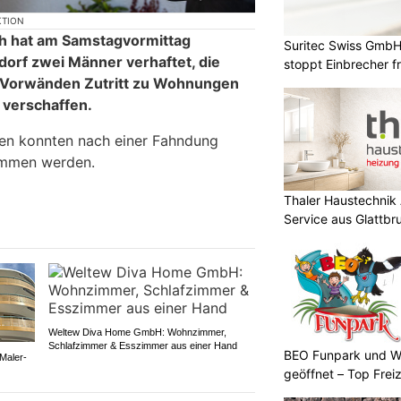
KTION
ch hat am Samstagvormittag
Suritec Swiss GmbH
dorf zwei Männer verhaftet, die
stoppt Einbrecher fr
s Vorwänden Zutritt zu Wohnungen
 verschaffen.
gen konnten nach einer Fahndung
ommen werden.
Thaler Haustechnik
Service aus Glattb
Weltew Diva Home GmbH: Wohnzimmer,
Schlafzimmer & Esszimmer aus einer Hand
BEO Funpark und W
Maler-
geöffnet – Top Frei