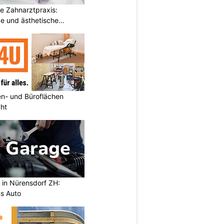
e Zahnarztpraxis:
e und ästhetische
n- und Büroflächen
cht
 in Nürensdorf ZH:
s Auto