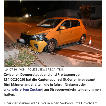
24.07.26
VON
POLIZEI.NEWS REDAKTION
Zwischen Donnerstagabend und Freitagmorgen
(24.07.2026) hat die Kantonspolizei St.Gallen insgesamt
fünf Männer angehalten, die in fahrunfähigem oder
alkoholisiertem Zustand
am Strassenverkehr teilgenommen
hatten.
Einer der Männer war zuvor in einen Verkehrsunfall involviert