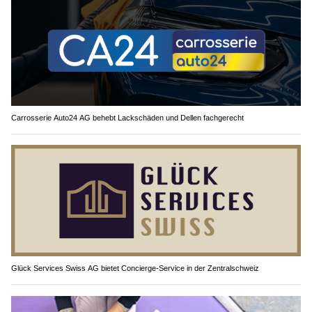
Carrosserie Auto24 AG behebt Lackschäden und Dellen fachgerecht
Glück Services Swiss AG bietet Concierge-Service in der Zentralschweiz