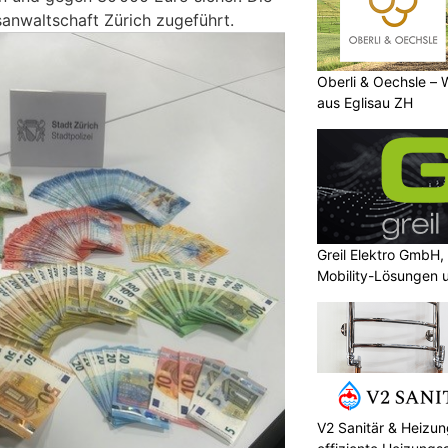
anwaltschaft Zürich zugeführt.
Oberli & Oechsle – 
aus Eglisau ZH
Greil Elektro GmbH,
Mobility-Lösungen 
Photovoltaik
V2 Sanitär & Heizu