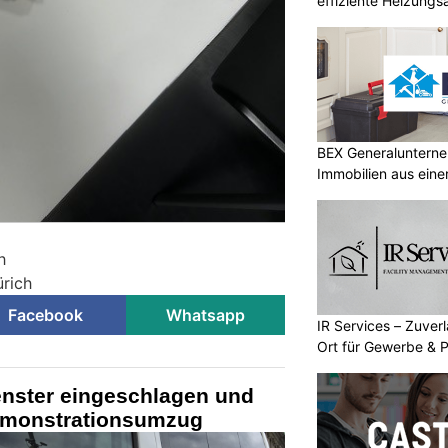
effiziente Heizungs
BEX Generalunterne
Immobilien aus eine
h
ürich
Facebook
Whatsapp
IR Services – Zuver
Ort für Gewerbe & P
enster eingeschlagen und
emonstrationsumzug