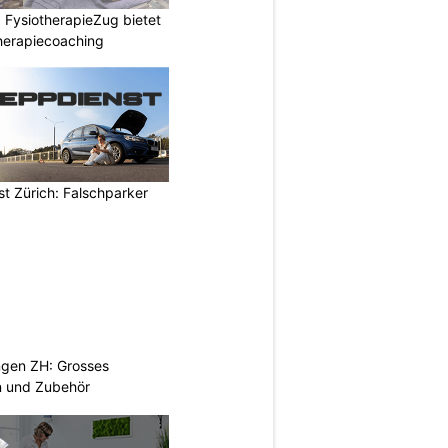
 FysiotherapieZug bietet
herapiecoaching
t Zürich: Falschparker
ngen ZH: Grosses
n und Zubehör