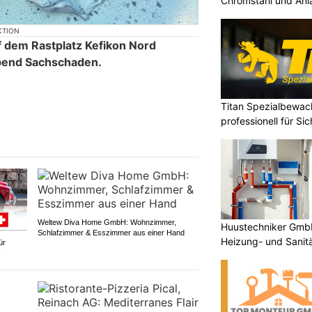
Chromstahl und An
KTION
 dem Rastplatz Kefikon Nord
bend Sachschaden.
Titan Spezialbewa
professionell für Si
Weltew Diva Home GmbH: Wohnzimmer,
Huustechniker GmbH:
Schlafzimmer & Esszimmer aus einer Hand
Heizung- und Sanitä
ür
s