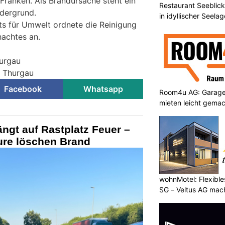
Franken. Als Brandursache steht ein
Restaurant Seeblick
rdergrund.
in idyllischer Seelag
ts für Umwelt ordnete die Reinigung
hachtes an.
hurgau
i Thurgau
Facebook
Whatsapp
Room4u AG: Garage
mieten leicht gema
ängt auf Rastplatz Feuer –
re löschen Brand
wohnMotel: Flexible
SG – Veltus AG mac