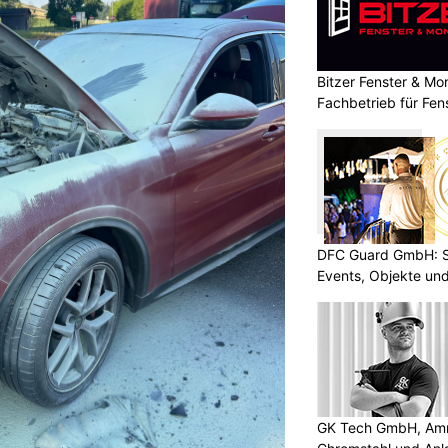
Bitzer Fenster & M
Fachbetrieb für Fen
Innenausbau
DFC Guard GmbH: Sic
Events, Objekte u
GK Tech GmbH, Amris