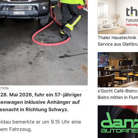
Thaler Haustechnik
Service aus Glattb
KTION
s'Gocht Café-Bistro
. Mai 2026, fuhr ein 57-jähriger
Bistro mitten in Flu
enwagen inklusive Anhänger auf
ssnacht in Richtung Schwyz.
oldau bemerkte er um 9.15 Uhr eine
nem Fahrzeug.