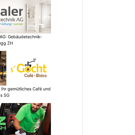
 AG: Gebäudetechnik-
rugg ZH
: Ihr gemütliches Café und
ms SG