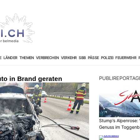
E
LÄNDER
THEMEN
VERBRECHEN
VERKEHR
SBB
PÄSSE
POLIZEI
FEUERWEHR
uto in Brand geraten
PUBLIREPORTAG
Stump’s Alpenrose:
Genuss im Toggenb