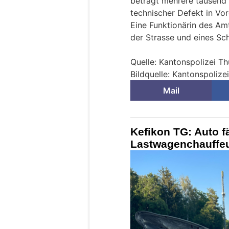
beträgt mehrere tausend 
technischer Defekt in Vo
Eine Funktionärin des Am
der Strasse und eines Sc
Quelle: Kantonspolizei T
Bildquelle: Kantonspolize
Mail
Kefikon TG: Auto f
Lastwagenchauffeu