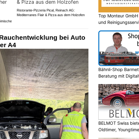
Ristorante-Pizzeria Pical, Reinach AG:
Top Monteur GmbH G
Mediterranes Flair & Pizza aus dem Holzofen
eimische
und Reinigungsserv
 Rauchentwicklung bei Auto
er A4
Bähnli-Shop Barmett
Beratung mit Digita
BELMOT Swiss biete
Oldtimer, Youngtim