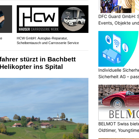
DFC Guard GmbH: Sic
Events, Objekte u
te
HCW GmbH: Autoglas‑Reparatur,
Scheibentausch und Carrosserie Service
ahrer stürzt in Bachbett
elikopter ins Spital
Individuelle Sicher
Sicherheit AG – pas
Bedürfnisse
BELMOT Swiss biete
Oldtimer, Youngtim