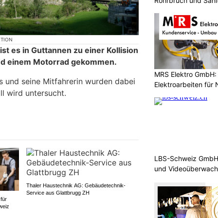
Rohrbruch und Sanit
KTION
t es in Guttannen zu einer Kollision
nd einem Motorrad gekommen.
MRS Elektro GmbH: 
 und seine Mitfahrerin wurden dabei
Elektroarbeiten für
ll wird untersucht.
LBS-Schweiz GmbH b
und Videoüberwac
Thaler Haustechnik AG: Gebäudetechnik-
Service aus Glattbrugg ZH
 für
weiz