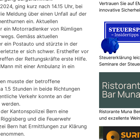
Vertrauen Sie auf E
024, ging kurz nach 14.15 Uhr, bei
innovative Sicherhe
ie Meldung über einen Unfall auf der
henthurnen ein. Aktuellen
r ein Motorradlenker von Rümligen
erwegs. Gemäss aktuellen
r ein Postauto und stürzte in der
erletzte er sich schwer. Ersthelfer vor
Steuererklärung lei
reffen der Rettungskräfte erste Hilfe.
Seminare der Steu
Mann mit einer Ambulanz in ein
ten musste der betroffene
ka 1.5 Stunden in beide Richtungen
entliche Verkehr konnte an der
t werden.
 der Kantonspolizei Bern eine
Ristorante Muna Be
und exzellente Wei
 Riggisberg und die Feuerwehr
zei Bern hat Ermittlungen zur Klärung
fgenommen.