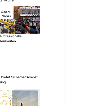
är-Notfall
Professionelle
 Neubauten
ietet Sicherheitsdienst
hung