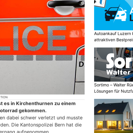
Autoankauf Luzern
attraktiven Bestpre
Sortimo – Walter Rü
Lösungen für Nutzf
KTION
t es in Kirchenthurnen zu einem
 Motorrad gekommen.
en dabei schwer verletzt und musste
rden. Die Kantonspolizei Bern hat die
lhergang aufgenommen.