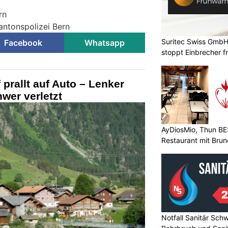
rn
antonspolizei Bern
Suritec Swiss GmbH
Facebook
Whatsapp
stoppt Einbrecher fr
 prallt auf Auto – Lenker
hwer verletzt
AyDiosMio, Thun BE
Restaurant mit Bru
Notfall Sanitär Schw