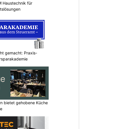
M Haustechnik für
itslösungen
cht gemacht: Praxis-
ersparakademie
rn bietet gehobene Küche
ne