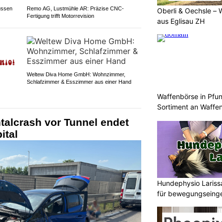
ussen
Remo AG, Lustmühle AR: Präzise CNC-
Oberli & Oechsle – 
Fertigung trifft Motorrevision
aus Eglisau ZH
Weltew Diva Home GmbH: Wohnzimmer,
Schlafzimmer & Esszimmer aus einer Hand
Waffenbörse in Pfu
Sortiment an Waffe
talcrash vor Tunnel endet
ital
Hundephysio Lariss
für bewegungseing