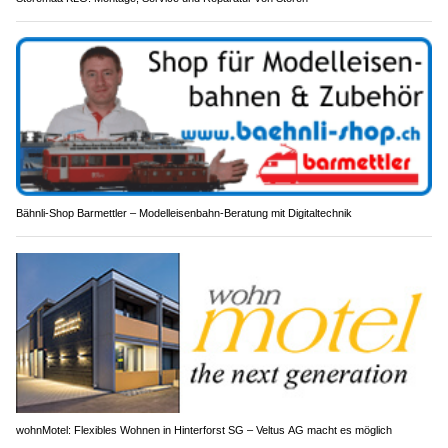
Bähnli-Shop Barmettler – Modelleisenbahn-Beratung mit Digitaltechnik
wohnMotel: Flexibles Wohnen in Hinterforst SG – Veltus AG macht es möglich