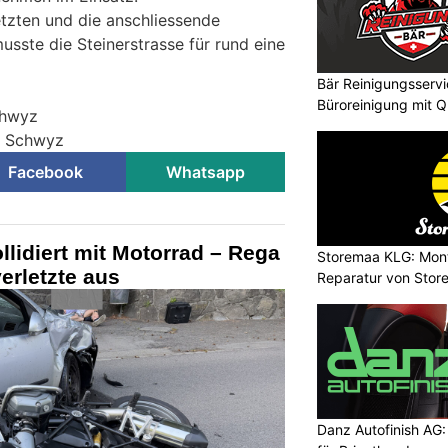
etzten und die anschliessende
sste die Steinerstrasse für rund eine
Bär Reinigungsservi
Büroreinigung mit Q
chwyz
ei Schwyz
Facebook
Whatsapp
llidiert mit Motorrad – Rega
Storemaa KLG: Mont
erletzte aus
Reparatur von Stor
Danz Autofinish AG