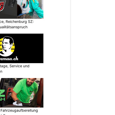
ce, Reichenburg SZ:
ualitätsanspruch
age, Service und
en
: Fahrzeugaufbereitung