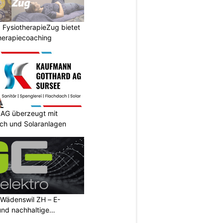
 FysiotherapieZug bietet
herapiecoaching
AG überzeugt mit
ach und Solaranlagen
 Wädenswil ZH – E-
und nachhaltige