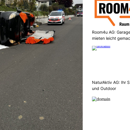
Room4u AG: Garage
mieten leicht gema
NaturAktiv AG: Ihr S
und Outdoor