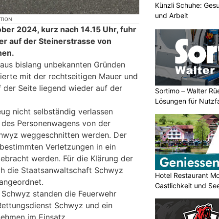
Künzli Schuhe: Gesu
und Arbeit
KTION
ber 2024, kurz nach 14.15 Uhr, fuhr
er auf der Steinerstrasse von
nen.
aus bislang unbekannten Gründen
dierte mit der rechtseitigen Mauer und
 der Seite liegend wieder auf der
Sortimo – Walter Rü
Lösungen für Nutzf
ug nicht selbständig verlassen
 des Personenwagens von der
hwyz weggeschnitten werden. Der
bestimmten Verletzungen in ein
gebracht werden. Für die Klärung der
ch die Staatsanwaltschaft Schwyz
Hotel Restaurant Mo
 angeordnet.
Gastlichkeit und Se
i Schwyz standen die Feuerwehr
Rettungsdienst Schwyz und ein
nehmen im Einsatz.