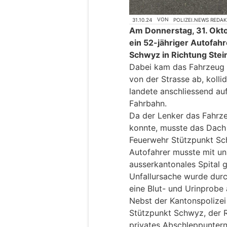
31.10.24
VON
POLIZEI.NEWS REDA
Am Donnerstag, 31. Okto
ein 52-jähriger Autofahr
Schwyz in Richtung Stei
Dabei kam das Fahrzeug 
von der Strasse ab, kolli
landete anschliessend auf
Fahrbahn.
Da der Lenker das Fahrze
konnte, musste das Dach
Feuerwehr Stützpunkt Sc
Autofahrer musste mit un
ausserkantonales Spital 
Unfallursache wurde dur
eine Blut- und Urinprobe
Nebst der Kantonspolize
Stützpunkt Schwyz, der 
privates Abschleppunter