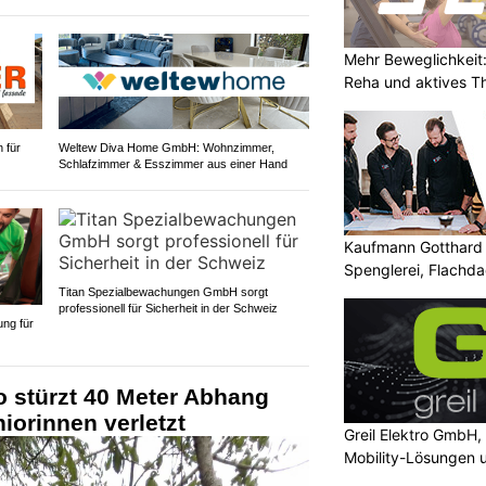
Mehr Beweglichkeit:
Reha und aktives T
 für
Weltew Diva Home GmbH: Wohnzimmer,
Schlafzimmer & Esszimmer aus einer Hand
Kaufmann Gotthard 
Spenglerei, Flachd
Titan Spezialbewachungen GmbH sorgt
professionell für Sicherheit in der Schweiz
ung für
o stürzt 40 Meter Abhang
iorinnen verletzt
Greil Elektro GmbH,
Mobility-Lösungen 
Photovoltaik