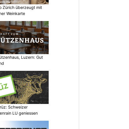
no Zürich überzeugt mit
ner Weinkarte
ützenhaus, Luzern: Gut
end
hrüz: Schweizer
henrain LU geniessen