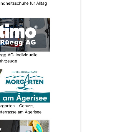
ndheitsschuhe für Alltag
egg AG: Individuelle
ahrzeuge
rgarten – Genuss,
eterrasse am Ägerisee