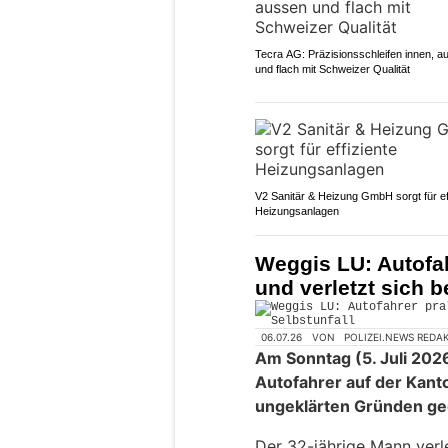
Tecra AG: Präzisionsschleifen innen, a
und flach mit Schweizer Qualität
V2 Sanitär & Heizung GmbH sorgt für ef
Heizungsanlagen
Weggis LU: Autofah
und verletzt sich b
06.07.26
VON
POLIZEI.NEWS REDA
Am Sonntag (5. Juli 2026,
Autofahrer auf der Kant
ungeklärten Gründen ge
Der 32-jährige Mann verl