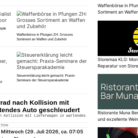
Waffenbörse in Pfu
Sortiment an Waffe
Optik
Waffenbörse in Pfungen ZH: Grosses
Sortiment an Waffen und Zubehör
Storemaa KLG: Mont
Reparatur von Stor
Steuererklärung leicht gemacht: Praxis-
Seminare der Steuersparakademie
ür
s
rad nach Kollision mit
rtendes Auto geschleudert
Ristorante Muna Be
und exzellente Wei
KTION
Mittwoch (29. Juli 2026, ca. 07:05