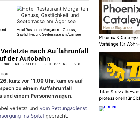
 und
Hotel Restaurant Morgarten – Genuss,
Gastlichkeit und Seeterrasse am Ägerisee
Phoenix & Cataleya
Vorhänge für Wohn-
erletzte nach Auffahrunfall
auf der Autobahn
KTION
26, kurz vor 11.00 Uhr, kam es auf
mpach zu einem Auffahrunfall
Titan Spezialbewa
us und einem Personenwagen.
professionell für Si
bei verletzt und
vom Rettungsdienst
rsorgung ins Spital
gebracht.