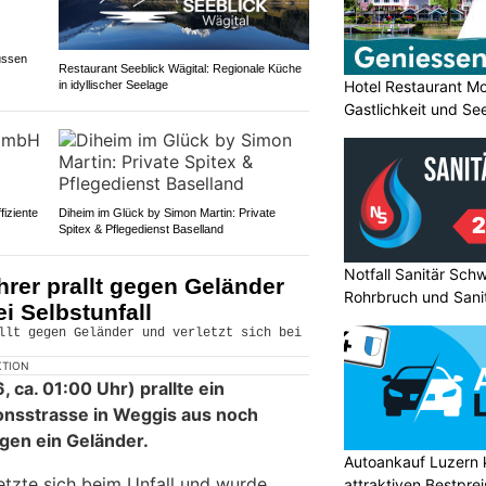
ussen
Restaurant Seeblick Wägital: Regionale Küche
Hotel Restaurant Mo
in idyllischer Seelage
Gastlichkeit und Se
fiziente
Diheim im Glück by Simon Martin: Private
Spitex & Pflegedienst Baselland
Notfall Sanitär Schw
rer prallt gegen Geländer
Rohrbruch und Sanit
ei Selbstunfall
KTION
 ca. 01:00 Uhr) prallte ein
onsstrasse in Weggis aus noch
gen ein Geländer.
Autoankauf Luzern
etzte sich beim Unfall und wurde
attraktiven Bestpre