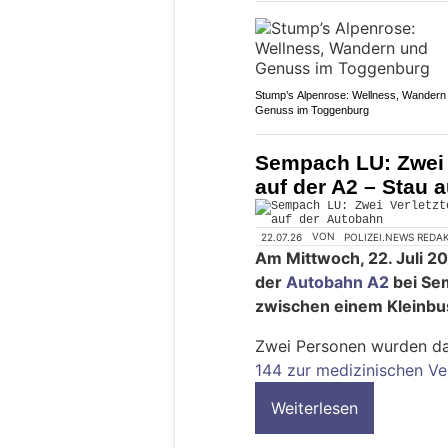
Stump’s Alpenrose: Wellness, Wandern
Genuss im Toggenburg
Sempach LU: Zwei V
auf der A2 – Stau 
22.07.26
VON
POLIZEI.NEWS REDA
Am Mittwoch, 22. Juli 20
der
Autobahn A2
bei Se
zwischen einem Kleinb
Zwei Personen wurden da
144 zur medizinischen Ve
Weiterlesen