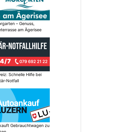
rgarten – Genuss,
eterrasse am Ägerisee
eiz: Schnelle Hilfe bei
är-Notfall
 kauft Gebrauchtwagen zu
isen