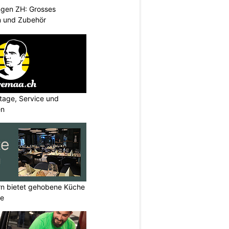
ngen ZH: Grosses
n und Zubehör
age, Service und
en
rn bietet gehobene Küche
ne