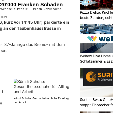
120'000 Franken Schaden
Pizza D’élite, Kirch
beste Zutaten, ech
KTION
6, kurz vor 14:45 Uhr) parkierte ein
g an der Taubenhausstrasse in
er 87-Jährige das Brems- mit dem
ben.
Weltew Diva Home 
Schlafzimmer & Ess
Künzli Schuhe: Gesundheitsschuhe für Alltag
Suritec Swiss GmbH
und Arbeit
für
stoppt Einbrecher fr