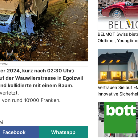
BELMOT Swiss biete
Oldtimer, Youngtim
KTION
r 2024, kurz nach 02:30 Uhr)
uf der Wauwilerstrasse in Egolzwil
nd kollidierte mit einem Baum.
Vertrauen Sie auf E
verletzt.
innovative Sicherhe
 von rund 10’000 Franken.
ei
Facebook
Whatsapp