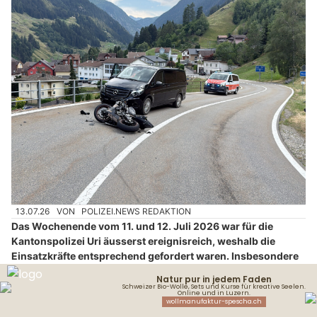
13.07.26
VON
POLIZEI.NEWS REDAKTION
Das Wochenende vom 11. und 12. Juli 2026 war für die
Kantonspolizei Uri äusserst ereignisreich, weshalb die
Einsatzkräfte entsprechend gefordert waren. Insbesondere
auf den stark frequentierten Passstrassen und im Urserntal
waren die Einsatzkräfte der Kantonspolizei Uri sowie der
Rettungsorganisationen häufig im Einsatz. Glücklicherweise
wurden bei keinem der Ereignisse Personen schwer verletzt.