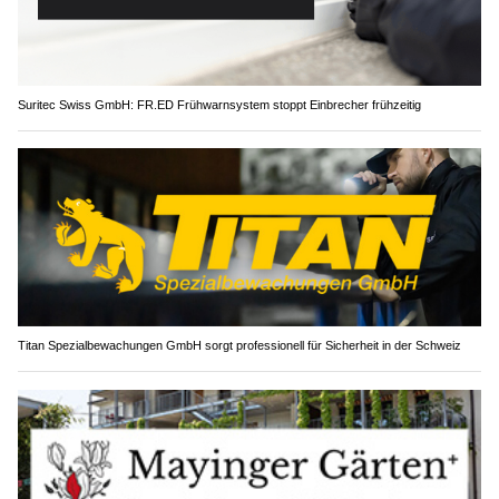
Suritec Swiss GmbH: FR.ED Frühwarnsystem stoppt Einbrecher frühzeitig
Titan Spezialbewachungen GmbH sorgt professionell für Sicherheit in der Schweiz