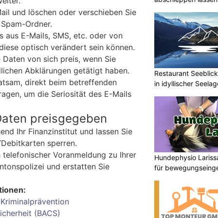
eiter.
Mail und löschen oder verschieben Sie
. Spam-Ordner.
s aus E-Mails, SMS, etc. oder von
diese optisch verändert sein können.
 Daten von sich preis, wenn Sie
lichen Abklärungen getätigt haben.
Restaurant Seeblick
 ratsam, direkt beim betreffenden
in idyllischer Seelag
gen, um die Seriosität des E-Mails
Daten preisgegeben
nd Ihr Finanzinstitut und lassen Sie
/Debitkarten sperren.
 telefonischer Voranmeldung zu Ihrer
Hundephysio Lariss
antonspolizei und erstatten Sie
für bewegungseing
tionen:
Kriminalprävention
icherheit (BACS)