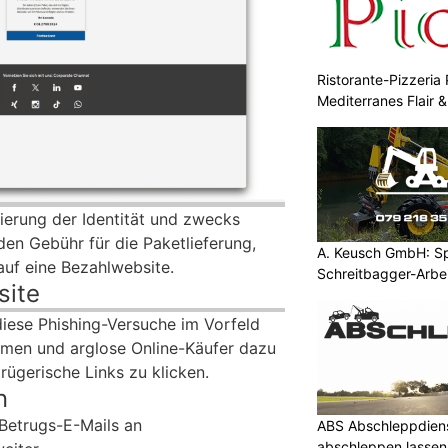
Ristorante-Pizzeria 
Mediterranes Flair 
zierung der Identität und zwecks
en Gebühr für die Paketlieferung,
A. Keusch GmbH: Spe
 auf eine Bezahlwebsite.
Schreitbagger-Arbe
site
diese Phishing-Versuche im Vorfeld
hmen und arglose Online-Käufer dazu
trügerische Links zu klicken.
n
 Betrugs-E-Mails an
ABS Abschleppdiens
abschleppen lassen