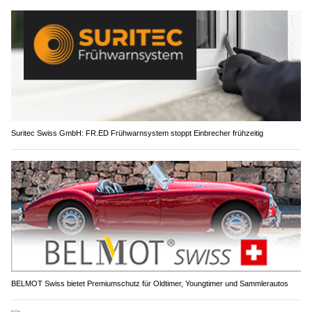
Suritec Swiss GmbH: FR.ED Frühwarnsystem stoppt Einbrecher frühzeitig
BELMOT Swiss bietet Premiumschutz für Oldtimer, Youngtimer und Sammlerautos