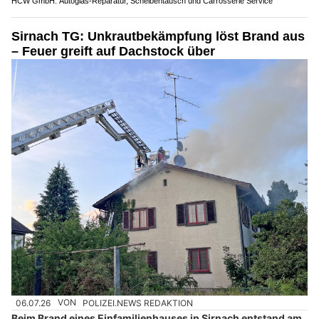
HCW GmbH: Autoglas‑Reparatur, Scheibentausch und Carrosserie Service
Sirnach TG: Unkrautbekämpfung löst Brand aus
– Feuer greift auf Dachstock über
06.07.26
VON
POLIZEI.NEWS REDAKTION
Beim Brand eines Einfamilienhauses in Sirnach entstand am