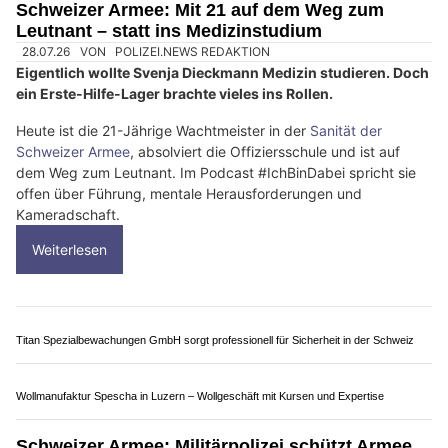
Danz Autofinish AG: Fahrzeugaufbereitung für Privatkunden und Garagen
Toggenburg Indoor Shooting: Indoor-Schiessen im Kanton St. Gallen
Individuelle Sicherheitslösungen von BTS Sicherheit AG – passgenau für Ihre
Bedürfnisse
DFC Guard GmbH: Sicherheit für Baustellen, Events, Objekte und Menschen
Schweizer Armee: Mit 21 auf dem Weg zum
Leutnant – statt ins Medizinstudium