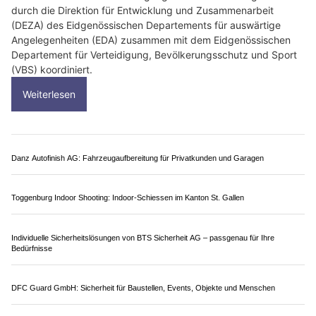
27.07.26
VON
POLIZEI.NEWS REDAKTION
Die Schweiz unterstützt Frankreich bei der Bekämpfung der
schweren Waldbrände.
Auf Ersuchen des französischen Zivilschutzes stellt die Schweiz
voraussichtlich zwei Super Puma Helikopter mit ihren Crews für
einen Löscheinsatz zur Verfügung. Die Unterstützung wird
durch die Direktion für Entwicklung und Zusammenarbeit
(DEZA) des Eidgenössischen Departements für auswärtige
Angelegenheiten (EDA) zusammen mit dem Eidgenössischen
Departement für Verteidigung, Bevölkerungsschutz und Sport
(VBS) koordiniert.
Weiterlesen