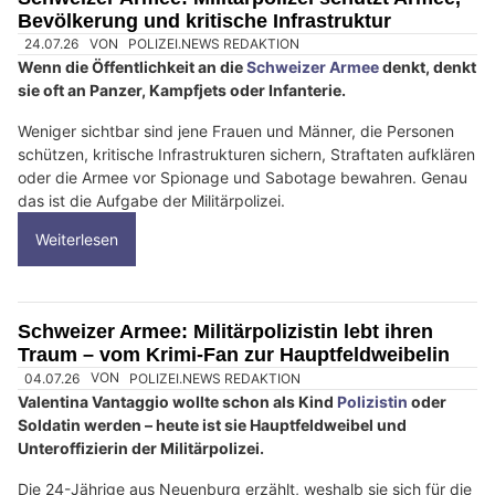
28.07.26
VON
POLIZEI.NEWS REDAKTION
Eigentlich wollte Svenja Dieckmann Medizin studieren. Doch
ein Erste-Hilfe-Lager brachte vieles ins Rollen.
Heute ist die 21-Jährige Wachtmeister in der
Sanität der
Schweizer Armee
, absolviert die Offiziersschule und ist auf
dem Weg zum Leutnant. Im Podcast #IchBinDabei spricht sie
offen über Führung, mentale Herausforderungen und
Kameradschaft.
Weiterlesen
Titan Spezialbewachungen GmbH sorgt professionell für Sicherheit in der Schweiz