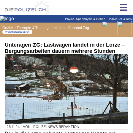
Unterägeri ZG: Lastwagen landet in der Lorze –
Bergungsarbeiten dauern mehrere Stunden
26.11.24
VON
POLIZEI.NEWS REDAKTION