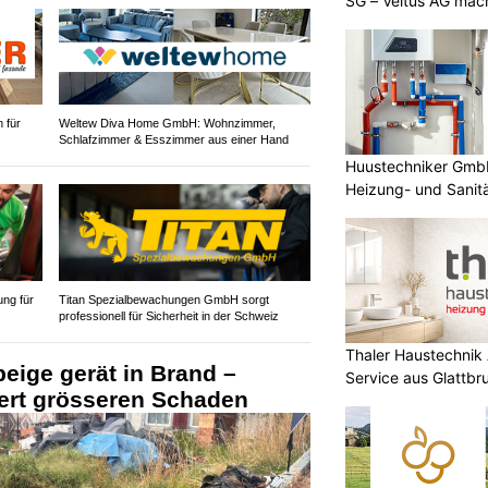
SG – Veltus AG mac
 für
Weltew Diva Home GmbH: Wohnzimmer,
Schlafzimmer & Esszimmer aus einer Hand
Huustechniker GmbH:
Heizung- und Sanitä
ung für
Titan Spezialbewachungen GmbH sorgt
professionell für Sicherheit in der Schweiz
Thaler Haustechnik
eige gerät in Brand –
Service aus Glattb
ert grösseren Schaden