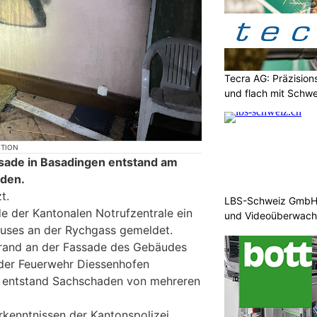
Tecra AG: Präzision
und flach mit Schwe
KTION
sade in Basadingen entstand am
den.
t.
LBS-Schweiz GmbH b
e der Kantonalen Notrufzentrale ein
und Videoüberwac
auses an der Rychgass gemeldet.
rand an der Fassade des Gebäudes
 der Feuerwehr Diessenhofen
Es entstand Sachschaden von mehreren
kenntnissen der Kantonspolizei