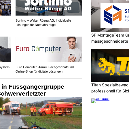
Sortimo – Walter Rüegg AG: Individuelle
Lösungen für Nutzfahrzeuge
SF MontageTeam G
massgeschneidert
system
Euro Computer, Aarau: Fachgeschäft und
Online-Shop für digitale Lösungen
Titan Spezialbewa
lt in Fussgängergruppe –
professionell für Si
Schwerverletzter