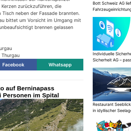
Bott Schweiz AG lie
f Kerzen zurückzuführen, die
Fahrzeugeinrichtun
m Tisch neben der Fassade brannten.
au bittet um Vorsicht im Umgang mit
 unbeaufsichtigt brennen gelassen
hurgau
Individuelle Sicher
i Thurgau
Sicherheit AG – pas
Facebook
Whatsapp
Bedürfnisse
to auf Berninapass
 Personen im Spital
Restaurant Seeblick
in idyllischer Seelag