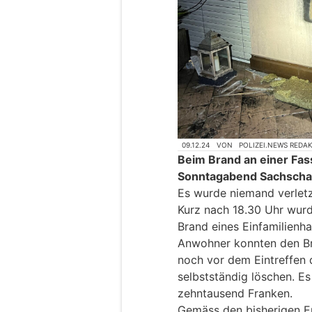
09.12.24
VON
POLIZEI.NEWS REDA
Beim Brand an einer Fas
Sonntagabend Sachscha
Es wurde niemand verletz
Kurz nach 18.30 Uhr wurd
Brand eines Einfamilienh
Anwohner konnten den B
noch vor dem Eintreffen
selbstständig löschen. 
zehntausend Franken.
Gemäss den bisherigen Er