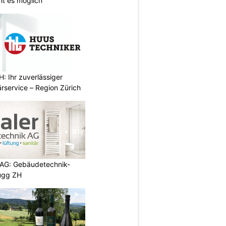
ht es möglich
 Ihr zuverlässiger
rservice – Region Zürich
 AG: Gebäudetechnik-
rugg ZH