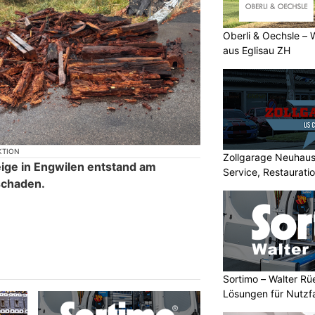
Oberli & Oechsle – 
aus Eglisau ZH
KTION
Zollgarage Neuhau
ige in Engwilen entstand am
Service, Restaurati
schaden.
USA
Sortimo – Walter Rü
Lösungen für Nutzf