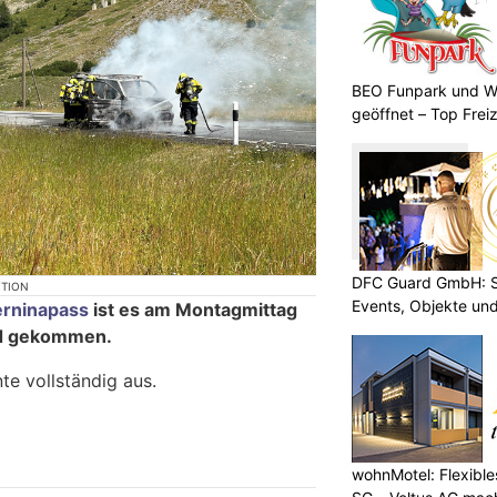
BEO Funpark und W
geöffnet – Top Frei
DFC Guard GmbH: Sic
KTION
Events, Objekte u
erninapass
ist es am Montagmittag
d gekommen.
e vollständig aus.
wohnMotel: Flexible