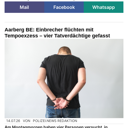
Mail
Facebook
Whatsapp
Aarberg BE: Einbrecher flüchten mit
Tempoexzess – vier Tatverdächtige gefasst
14.07.26
VON
POLIZEI.NEWS REDAKTION
Am Montagmorgen haben vier Personen versucht, in