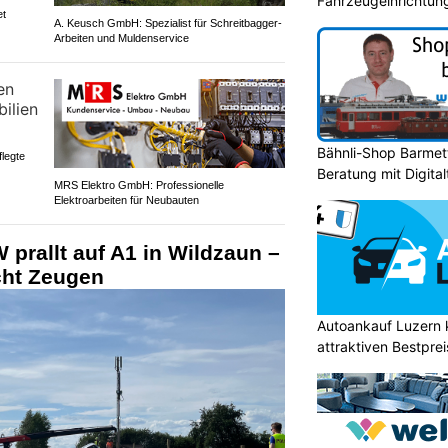
Fahrzeugeinrichtun
et
A. Keusch GmbH: Spezialist für Schreitbagger-
Arbeiten und Muldenservice
Bähnli-Shop Barmett
legte
Beratung mit Digita
MRS Elektro GmbH: Professionelle
Elektroarbeiten für Neubauten
prallt auf A1 in Wildzaun –
cht Zeugen
Autoankauf Luzern
attraktiven Bestpre