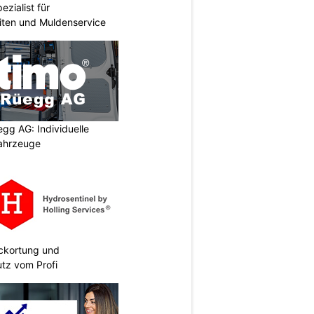
zialist für
iten und Muldenservice
egg AG: Individuelle
ahrzeuge
eckortung und
tz vom Profi