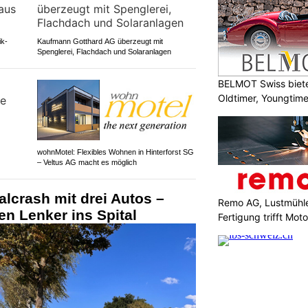
ik-
Kaufmann Gotthard AG überzeugt mit
Spenglerei, Flachdach und Solaranlagen
BELMOT Swiss biete
Oldtimer, Youngtim
wohnMotel: Flexibles Wohnen in Hinterforst SG
– Veltus AG macht es möglich
alcrash mit drei Autos –
Remo AG, Lustmühle
ten Lenker ins Spital
Fertigung trifft Moto