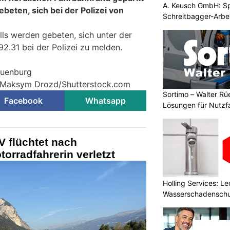
A. Keusch GmbH: Spe
ebeten, sich bei der Polizei von
Schreitbagger-Arbe
ls werden gebeten, sich unter der
.31 bei der Polizei zu melden.
euenburg
© Maksym Drozd/Shutterstock.com
Sortimo – Walter Rü
Facebook
Whatsapp
Lösungen für Nutzf
 flüchtet nach
otorradfahrerin verletzt
Holling Services: L
Wasserschadenschu