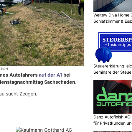
Weltew Diva Home 
Schlafzimmer & Ess
Steuererklärung lei
KTION
Seminare der Steu
eines Autofahrers
auf der A1
bei
Dienstagnachmittag Sachschaden.
au sucht Zeugen.
Danz Autofinish AG
für Privatkunden u