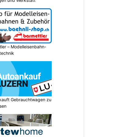
gen und Werkstatt
ler – Modelleisenbahn-
ltechnik
 kauft Gebrauchtwagen zu
isen