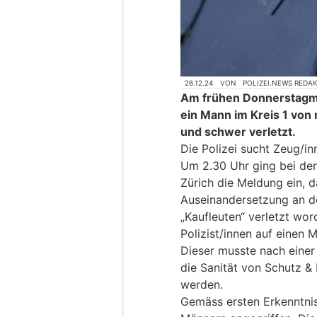
26.12.24
VON
POLIZEI.NEWS REDA
Am frühen Donnerstagm
ein Mann im Kreis 1 vo
und schwer verletzt.
Die Polizei sucht Zeug/in
Um 2.30 Uhr ging bei der 
Zürich die Meldung ein, d
Auseinandersetzung an de
„Kaufleuten“ verletzt word
Polizist/innen auf einen
Dieser musste nach einer
die Sanität von Schutz & 
werden.
Gemäss ersten Erkenntni