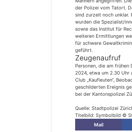
Männern angegriffen. Die
der Polizei vom Tatort. 
sind zurzeit noch unklar
wurden die Spezialist/inn
sowie das Institut für Re
weiteren Ermittlungen we
für schwere Gewaltkrimina
geführt.
Zeugenaufruf
Personen, die am frühen
2024, etwa um 2.30 Uhr a
Club „Kaufleuten“, Beo
geschilderten Ereignis g
bei der Kantonspolizei Zü
Quelle: Stadtpolizei Züric
Titelbild: Symbolbild © S
Mail