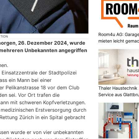
Room4u AG: Garage
KTION
mieten leicht gema
orgen, 26. Dezember 2024, wurde
n mehreren Unbekannten angegriffen
nen.
Einsatzzentrale der Stadtpolizei
ass ein Mann bei einer
r Pelikanstrasse 18 vor dem Club
Thaler Haustechnik
Service aus Glattb
en sei. Vor Ort trafen die
 Mann mit schweren Kopfverletzungen.
 medizinischen Erstversorgung durch
Rettung Zürich in ein Spital gebracht
ssen wurde er von vier unbekannten