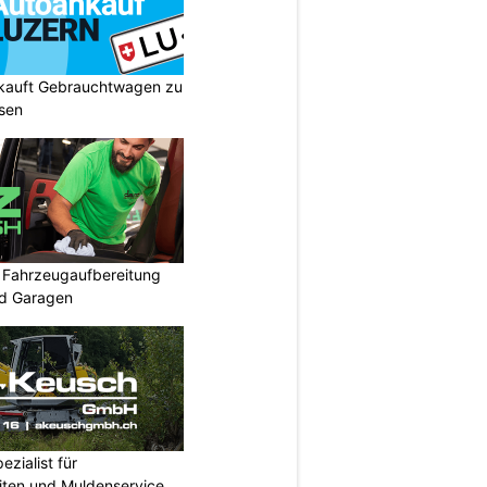
 kauft Gebrauchtwagen zu
isen
: Fahrzeugaufbereitung
nd Garagen
zialist für
iten und Muldenservice