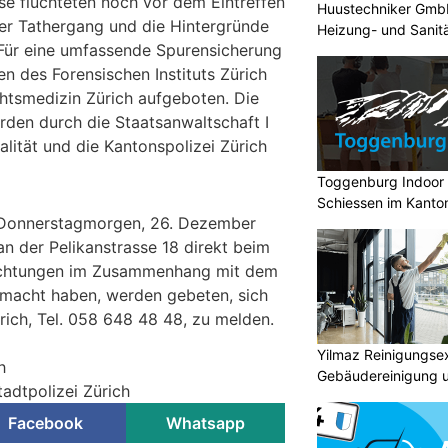
se flüchteten noch vor dem Eintreffen
Huustechniker GmbH:
Der Tathergang und die Hintergründe
Heizung- und Sanitä
. Für eine umfassende Spurensicherung
en des Forensischen Instituts Zürich
chtsmedizin Zürich aufgeboten. Die
rden durch die Staatsanwaltschaft I
lität und die Kantonspolizei Zürich
Toggenburg Indoor 
Schiessen im Kanton
 Donnerstagmorgen, 26. Dezember
n der Pelikanstrasse 18 direkt beim
bachtungen im Zusammenhang mit dem
emacht haben, werden gebeten, sich
rich, Tel. 058 648 48 48, zu melden.
Yilmaz Reinigungsex
h
Gebäudereinigung 
tadtpolizei Zürich
Facebook
Whatsapp