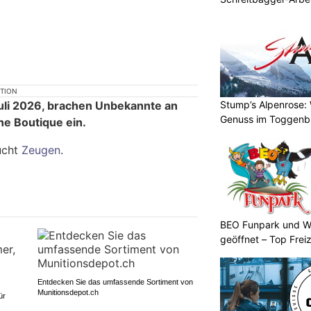
KTION
Stump’s Alpenrose:
uli 2026, brachen Unbekannte an
Genuss im Toggenb
ne Boutique ein.
sucht
Zeugen
.
BEO Funpark und W
geöffnet – Top Frei
Entdecken Sie das umfassende Sortiment von
Munitionsdepot.ch
ür
s