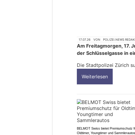
17.07.26
VON
POLIZEI.NEWS REDA
Am Freitagmorgen, 17. J
der Schlüsselgasse in ei
Die Stadtpolizei Zürich 
Weiterlesen
BELMOT Swiss bietet Premiumschutz f
Oldtimer, Youngtimer und Sammlerauto