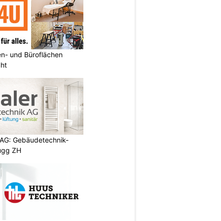
n- und Büroflächen
cht
 AG: Gebäudetechnik-
rugg ZH