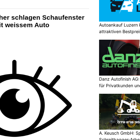
cher schlagen Schaufenster
it weissem Auto
Autoankauf Luzern
attraktiven Bestpre
Danz Autofinish AG
für Privatkunden u
A. Keusch GmbH: Spe
Schreitbagger-Arbe