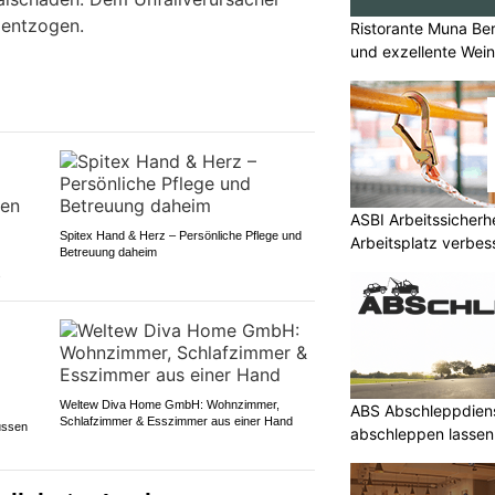
 entzogen.
Ristorante Muna Be
und exzellente Wei
ASBI Arbeitssicherh
Spitex Hand & Herz – Persönliche Pflege und
Arbeitsplatz verbes
Betreuung daheim
s
Weltew Diva Home GmbH: Wohnzimmer,
ABS Abschleppdiens
Schlafzimmer & Esszimmer aus einer Hand
ussen
abschleppen lassen