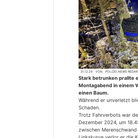
31.12.24
VON
POLIZEI.NEWS REDA
Stark betrunken prallte 
Montagabend in einem 
einen Baum.
Während er unverletzt bl
Schaden.
Trotz Fahrverbots war d
Dezember 2024, um 18.45
zwischen Merenschwand u
Linkskurve verlor er die