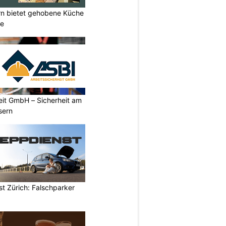
rn bietet gehobene Küche
ne
eit GmbH – Sicherheit am
sern
t Zürich: Falschparker