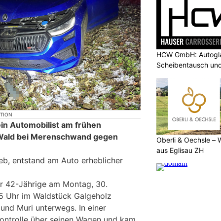
HCW GmbH: Autogla
Scheibentausch und
KTION
ein Automobilist am frühen
Wald bei Merenschwand gegen
Oberli & Oechsle – 
aus Eglisau ZH
ieb, entstand am Auto erheblicher
er 42-Jährige am Montag, 30.
 Uhr im Waldstück Galgeholz
nd Muri unterwegs. In einer
 Kontrolle über seinen Wagen und kam