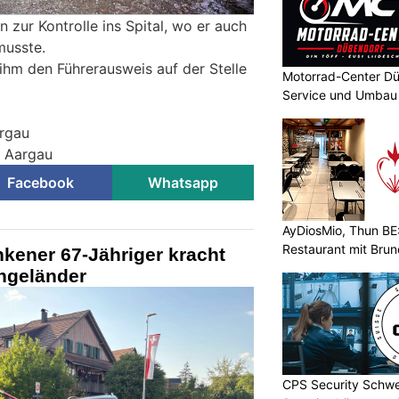
 zur Kontrolle ins Spital, wo er auch
musste.
ihm den Führerausweis auf der Stelle
Motorrad-Center Dü
Service und Umbau 
argau
i Aargau
Facebook
Whatsapp
AyDiosMio, Thun BE
Restaurant mit Bru
kener 67-Jähriger kracht
engeländer
CPS Security Schwe