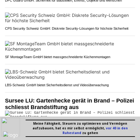
DFC Guard GmbH: Sicherheit für Baustellen, Events, Objekte und Menschen
CPS Security Schweiz GmbH: Diskrete Security-Lösungen für höchste Sicherheit
SF MontageTeam GmbH bietet massgeschneiderte Küchenmontagen
LBS-Schweiz GmbH bietet Sicherheitsdienst und Videoüberwachung
Sursee LU: Gartenhecke gerät in Brand – Polizei
schliesst Brandstiftung aus
15.06.26
VON
POLIZEI.NEWS REDAKTION
Am Sonntagabend (14. Juni 2026, nach 20:15 Uhr) geriet im
Gebiet Schwyermattstrasse in Sursee eine Gartenhecke in