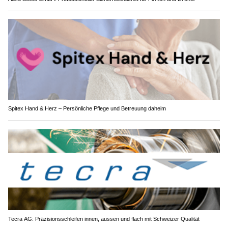
Spitex Hand & Herz – Persönliche Pflege und Betreuung daheim
Tecra AG: Präzisionsschleifen innen, aussen und flach mit Schweizer Qualität