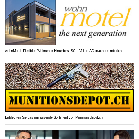
wohnMotel: Flexibles Wohnen in Hinterforst SG – Veltus AG macht es möglich
Entdecken Sie das umfassende Sortiment von Munitionsdepot.ch