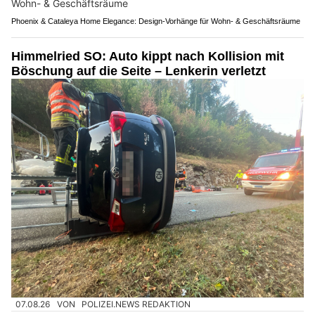
Phoenix & Cataleya Home Elegance: Design-Vorhänge für Wohn- & Geschäftsräume
Himmelried SO: Auto kippt nach Kollision mit
Böschung auf die Seite – Lenkerin verletzt
07.08.26
VON
POLIZEI.NEWS REDAKTION