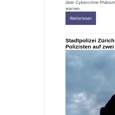
über Cybercrime-Phänome
warnen.
Weiterlesen
Stadtpolizei Züric
Polizisten auf zwe