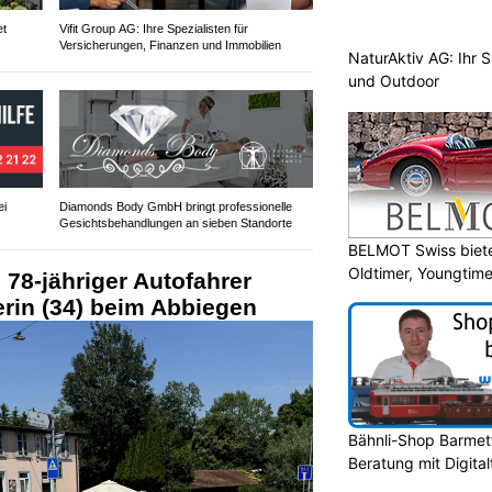
et
Vifit Group AG: Ihre Spezialisten für
Versicherungen, Finanzen und Immobilien
NaturAktiv AG: Ihr S
und Outdoor
ei
Diamonds Body GmbH bringt professionelle
Gesichtsbehandlungen an sieben Standorte
BELMOT Swiss biete
Oldtimer, Youngtim
 78-jähriger Autofahrer
erin (34) beim Abbiegen
Bähnli-Shop Barmett
Beratung mit Digita