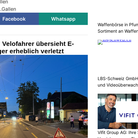
llen
t.Gallen
Facebook
Whatsapp
Waffenbörse in Pfu
Sortiment an Waffe
 Velofahrer übersieht E-
er erheblich verletzt
LBS-Schweiz GmbH b
und Videoüberwac
Vifit Group AG: Ihre 