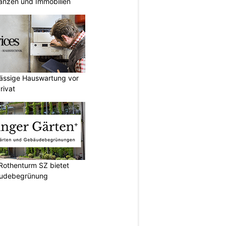
nanzen und Immobilien
lässige Hauswartung vor
rivat
Rothenturm SZ bietet
bäudebegrünung