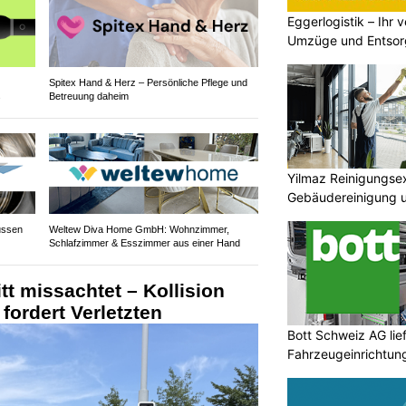
Eggerlogistik – Ihr v
Umzüge und Entsor
Spitex Hand & Herz – Persönliche Pflege und
s
Betreuung daheim
Yilmaz Reinigungsex
Gebäudereinigung 
ussen
Weltew Diva Home GmbH: Wohnzimmer,
Schlafzimmer & Esszimmer aus einer Hand
itt missachtet – Kollision
fordert Verletzten
Bott Schweiz AG lie
Fahrzeugeinrichtun