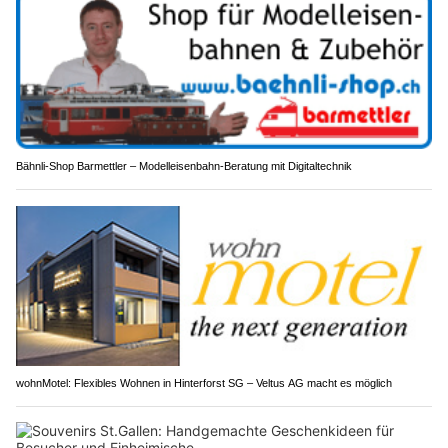
Bähnli-Shop Barmettler – Modelleisenbahn-Beratung mit Digitaltechnik
wohnMotel: Flexibles Wohnen in Hinterforst SG – Veltus AG macht es möglich