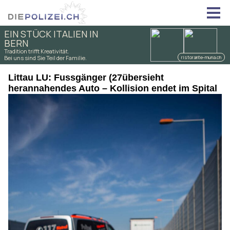
Littau LU: Fussgänger (27übersieht
herannahendes Auto – Kollision endet im Spital