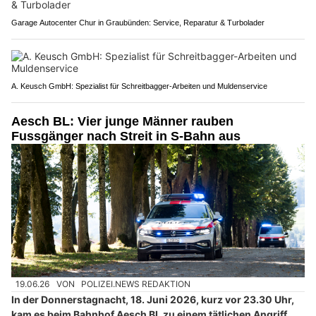
Garage Autocenter Chur in Graubünden: Service, Reparatur & Turbolader
A. Keusch GmbH: Spezialist für Schreitbagger-Arbeiten und Muldenservice
Aesch BL: Vier junge Männer rauben
Fussgänger nach Streit in S-Bahn aus
19.06.26
VON
POLIZEI.NEWS REDAKTION
In der Donnerstagnacht, 18. Juni 2026, kurz vor 23.30 Uhr,
kam es beim Bahnhof Aesch BL zu einem tätlichen Angriff