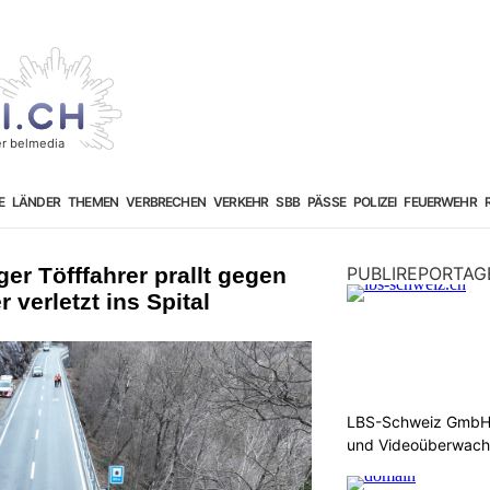
E
LÄNDER
THEMEN
VERBRECHEN
VERKEHR
SBB
PÄSSE
POLIZEI
FEUERWEHR
er Töfffahrer prallt gegen
PUBLIREPORTAG
 verletzt ins Spital
LBS-Schweiz GmbH b
und Videoüberwac