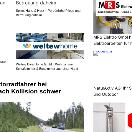
Spitex Hand & Herz – Persönliche Pflege und
Betreuung daheim
s
MRS Elektro GmbH: 
Elektroarbeiten für
ussen
Weltew Diva Home GmbH: Wohnzimmer,
Schlafzimmer & Esszimmer aus einer Hand
torradfahrer bei
NaturAktiv AG: Ihr S
ch Kollision schwer
und Outdoor