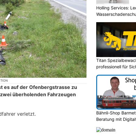
Holling Services: L
Wasserschadenschu
Titan Spezialbewa
professionell für Si
KTION
t es auf der Ofenbergstrasse zu
n zwei überholenden Fahrzeugen
Bähnli-Shop Barmett
fahrer verletzt.
Beratung mit Digita