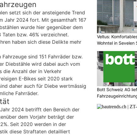
Fahrzeugen
len setzt sich der ansteigende Trend
im Jahr 2024 fort. Mit gesamthaft 167
bstählen wurde hier gegenüber dem
3 Taten bzw. 46% verzeichnet.
Veltus: Komfortabl
ahren haben sich diese Delikte mehr
Wohntel in Sevelen
 Fahrzeuge sind 151 Fahrräder bzw.
ser Diebstähle wird dabei auch vom
s die Anzahl der in Verkehr
eisigen E-Bikes seit 2020 stark
ind daher auch für Diebe wertmässig
Bott Schweiz AG lie
mliche Fahrräder.
Fahrzeugeinrichtun
tät
Jahr 2024 betrifft den Bereich der
egenüber dem Vorjahr beträgt der
2%. Seit 2020 werden in der
stik diese Straftaten detailliert