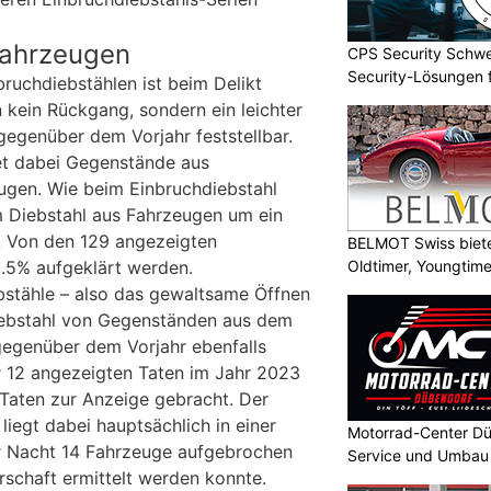
Fahrzeugen
CPS Security Schwe
Security-Lösungen f
ruchdiebstählen ist beim Delikt
 kein Rückgang, sondern ein leichter
gegenüber dem Vorjahr feststellbar.
et dabei Gegenstände aus
ugen. Wie beim Einbruchdiebstahl
m Diebstahl aus Fahrzeugen um ein
. Von den 129 angezeigten
BELMOT Swiss biete
Oldtimer, Youngtim
.5% aufgeklärt werden.
bstähle – also das gewaltsame Öffnen
ebstahl von Gegenständen aus dem
gegenüber dem Vorjahr ebenfalls
12 angezeigten Taten im Jahr 2023
Taten zur Anzeige gebracht. Der
iegt dabei hauptsächlich in einer
Motorrad-Center Dü
ner Nacht 14 Fahrzeuge aufgebrochen
Service und Umbau 
rschaft ermittelt werden konnte.