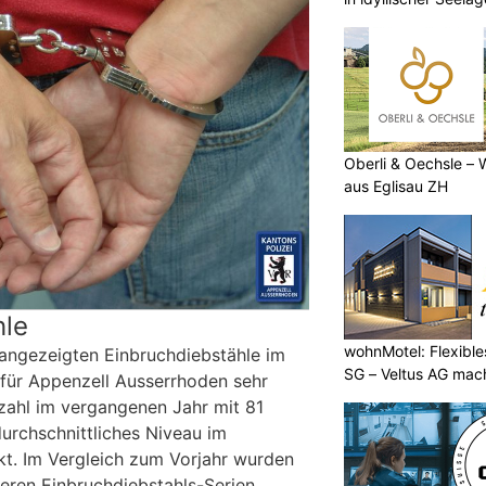
Oberli & Oechsle – 
aus Eglisau ZH
hle
wohnMotel: Flexible
angezeigten Einbruchdiebstähle im
SG – Veltus AG mac
 für Appenzell Ausserrhoden sehr
nzahl im vergangenen Jahr mit 81
rdurchschnittliches Niveau im
nkt. Im Vergleich zum Vorjahr wurden
eren Einbruchdiebstahls-Serien