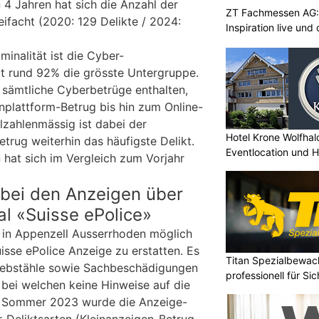
 4 Jahren hat sich die Anzahl der
ZT Fachmessen AG:
eifacht (2020: 129 Delikte / 2024:
Inspiration live und
iminalität ist die Cyber-
mit rund 92% die grösste Untergruppe.
 sämtliche Cyberbetrüge enthalten,
plattform-Betrug bis hin zum Online-
lzahlenmässig ist dabei der
Hotel Krone Wolfhal
trug weiterhin das häufigste Delikt.
Eventlocation und H
 hat sich im Vergleich zum Vorjahr
bei den Anzeigen über
l «Suisse ePolice»
s in Appenzell Ausserrhoden möglich
isse ePolice Anzeige zu erstatten. Es
Titan Spezialbewa
iebstähle sowie Sachbeschädigungen
professionell für Si
 bei welchen keine Hinweise auf die
b Sommer 2023 wurde die Anzeige-
-Deliktsarten (Kleinanzeigen-Betrug,