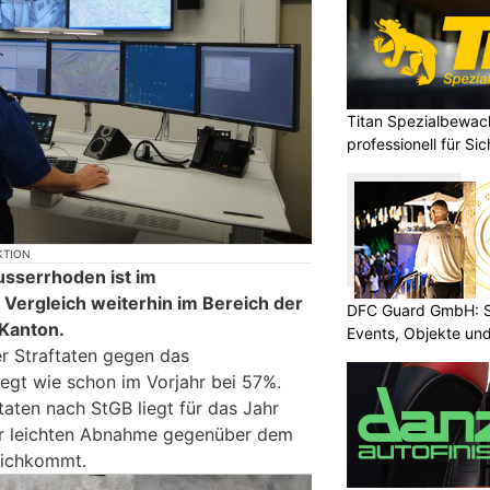
Titan Spezialbewa
professionell für Si
KTION
usserrhoden ist im
Vergleich weiterhin im Bereich der
DFC Guard GmbH: Sic
 Kanton.
Events, Objekte u
er Straftaten gegen das
iegt wie schon im Vorjahr bei 57%.
taten nach StGB liegt für das Jahr
er leichten Abnahme gegenüber dem
eichkommt.