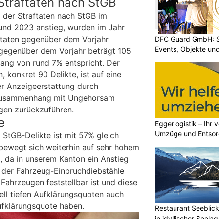
Straftaten nach StGB
der Straftaten nach StGB im
und 2023 anstieg, wurden im Jahr
ftaten gegenüber dem Vorjahr
DFC Guard GmbH: Sic
Events, Objekte u
 gegenüber dem Vorjahr beträgt 105
ang von rund 7% entspricht. Der
, konkret 90 Delikte, ist auf eine
er Anzeigeerstattung durch
Zusammenhang mit Ungehorsam
gen zurückzuführen.
e
Eggerlogistik – Ihr v
Umzüge und Entsor
 StGB-Delikte ist mit 57% gleich
 bewegt sich weiterhin auf sehr hohem
ch, da in unserem Kanton ein Anstieg
t, der Fahrzeug-Einbruchdiebstähle
Fahrzeugen feststellbar ist und diese
rell tiefen Aufklärungsquoten auch
ufklärungsquote haben.
Restaurant Seeblick
in idyllischer Seelag