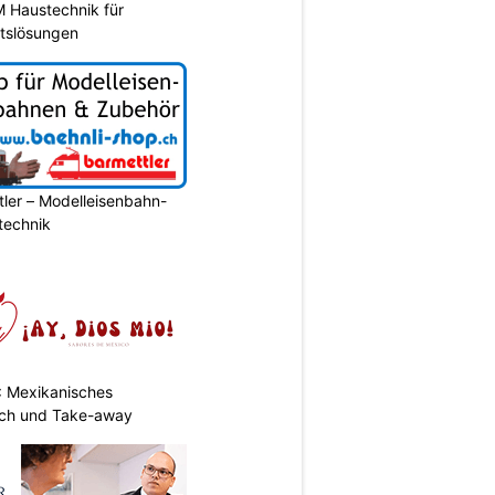
M Haustechnik für
itslösungen
ler – Modelleisenbahn-
ltechnik
: Mexikanisches
nch und Take-away