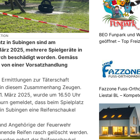
BEO Funpark und W
KTION
geöffnet – Top Frei
atz in Subingen sind am
ärz 2025, mehrere Spielgeräte in
rch beschädigt worden. Gemäss
t von einer Vorsatzhandlung
 Ermittlungen zur Täterschaft
in diesem Zusammenhang Zeugen.
Fazzone Fuss-Orthop
. März 2025, wurde um 16.50 Uhr
Liestal BL – Kompet
hurn gemeldet, dass beim Spielplatz
 in Subingen eine Reifenschaukel
 und Angehörige der Feuerwehr
nnende Reifen rasch gelöscht werden.
 wurden nebst der Reifenschaukel