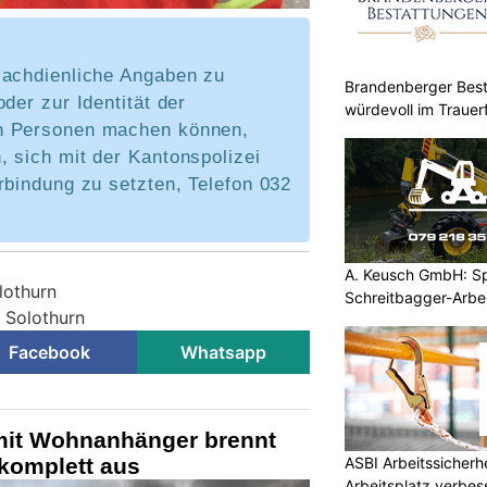
sachdienliche Angaben zu
Brandenberger Best
oder zur Identität der
würdevoll im Trauerf
n Personen machen können,
 sich mit der Kantonspolizei
rbindung zu setzten, Telefon 032
A. Keusch GmbH: Spe
lothurn
Schreitbagger-Arbe
i Solothurn
Facebook
Whatsapp
mit Wohnanhänger brennt
ASBI Arbeitssicherh
 komplett aus
Arbeitsplatz verbes