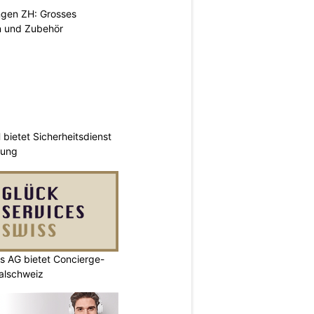
ngen ZH: Grosses
n und Zubehör
ietet Sicherheitsdienst
hung
s AG bietet Concierge-
ralschweiz