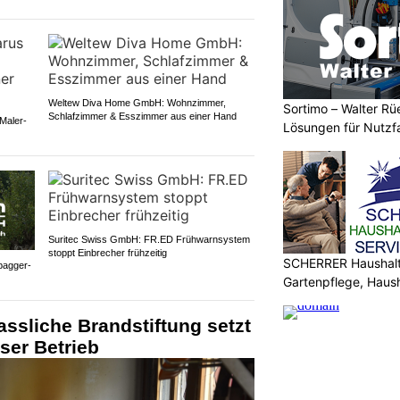
Weltew Diva Home GmbH: Wohnzimmer,
Sortimo – Walter Rü
Schlafzimmer & Esszimmer aus einer Hand
Maler-
Lösungen für Nutzf
Suritec Swiss GmbH: FR.ED Frühwarnsystem
stoppt Einbrecher frühzeitig
SCHERRER Haushalt 
bagger-
Gartenpflege, Haus
ssliche Brandstiftung setzt
ser Betrieb