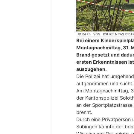
01.04.25
VON
POLIZEI.NEWS REDA
Bei einem Kinderspielpl
Montagnachmittag, 31. M
Brand gesetzt und dadu
ersten Erkenntnissen is
auszugehen.
Die Polizei hat umgehend
aufgenommen und sucht 
Am Montagnachmittag, 31
der Kantonspolizei Solot
an der Sportplatzstrasse
brennt.
Durch eine Privatperson
Subingen konnte der bre
Wie sich vor Ort zeigte,