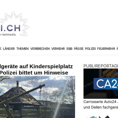
E
LÄNDER
THEMEN
VERBRECHEN
VERKEHR
SBB
PÄSSE
POLIZEI
FEUERWEHR
geräte auf Kinderspielplatz
PUBLIREPORTAG
Polizei bittet um Hinweise
Carrosserie Auto24
und Dellen fachger