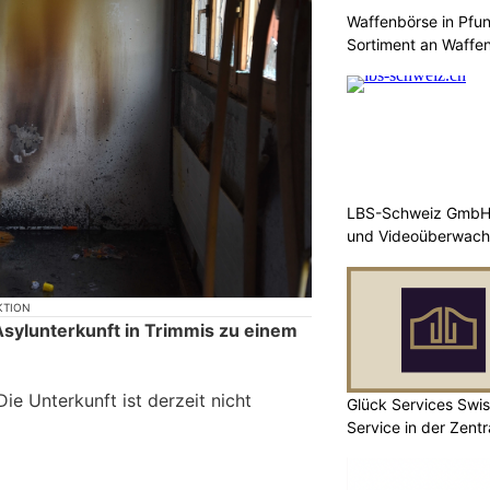
Waffenbörse in Pfu
Sortiment an Waffe
LBS-Schweiz GmbH b
und Videoüberwac
KTION
 Asylunterkunft in Trimmis zu einem
ie Unterkunft ist derzeit nicht
Glück Services Swis
Service in der Zent