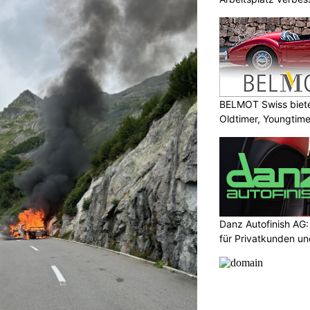
BELMOT Swiss biete
Oldtimer, Youngtim
Danz Autofinish AG
für Privatkunden u