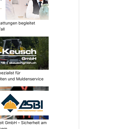
attungen begleitet
all
zialist für
iten und Muldenservice
eit GmbH – Sicherheit am
sern