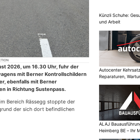
Künzli Schuhe: Gesu
und Arbeit
KTION
st 2026, um 16.30 Uhr, fuhr der
Autocenter Kehrsat
agens mit Berner Kontrollschildern
Reparaturen, Wartu
, ebenfalls mit Berner
sen in Richtung Sustenpass.
im Bereich Rässegg stoppte der
rund der sich dort befindlichen
ALAJ Bauausführung
Heimberg BE – Ihr M