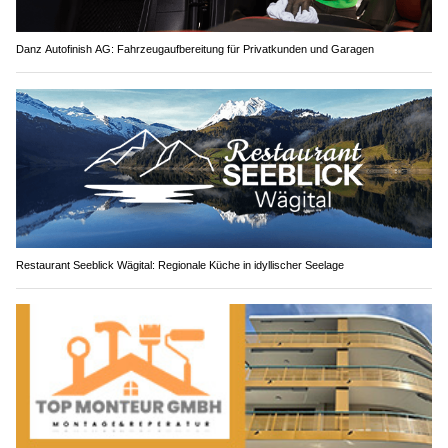
Danz Autofinish AG: Fahrzeugaufbereitung für Privatkunden und Garagen
Restaurant Seeblick Wägital: Regionale Küche in idyllischer Seelage