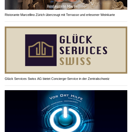
Ristorante Marcellino Zürich überzeugt mit Terrasse und erlesener Weinkarte
Glück Services Swiss AG bietet Concierge-Service in der Zentralschweiz