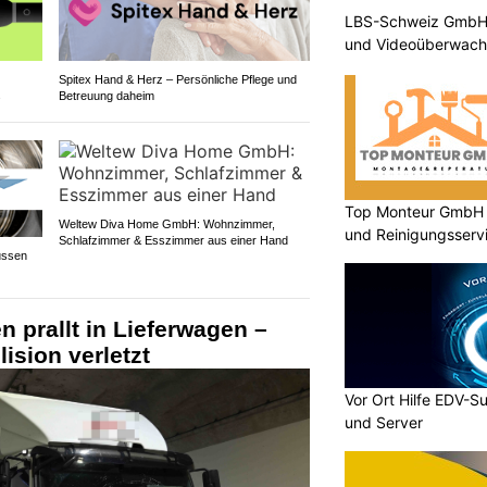
LBS-Schweiz GmbH b
und Videoüberwac
Spitex Hand & Herz – Persönliche Pflege und
s
Betreuung daheim
Top Monteur GmbH G
Weltew Diva Home GmbH: Wohnzimmer,
und Reinigungsserv
Schlafzimmer & Esszimmer aus einer Hand
ussen
 prallt in Lieferwagen –
lision verletzt
Vor Ort Hilfe EDV-S
und Server