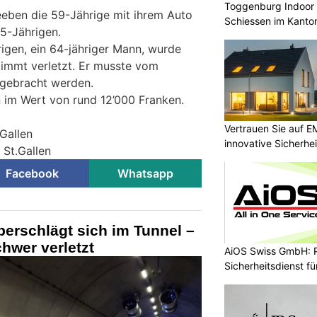
Toggenburg Indoor 
eeben die 59-Jährige mit ihrem Auto
Schiessen im Kanton
5-Jährigen.
rigen, ein 64-jähriger Mann, wurde
stimmt verletzt. Er musste vom
l gebracht werden.
 im Wert von rund 12’000 Franken.
Vertrauen Sie auf E
.Gallen
innovative Sicherhe
 St.Gallen
Facebook
Whatsapp
berschlägt sich im Tunnel –
chwer verletzt
AiOS Swiss GmbH: P
Sicherheitsdienst f