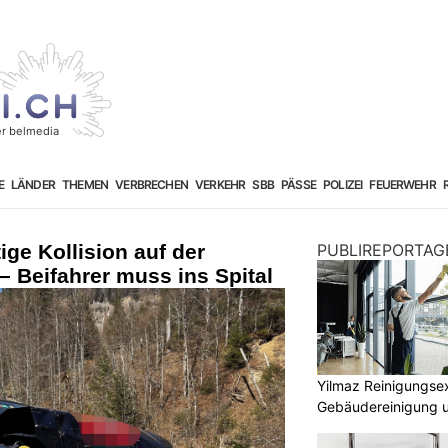
E
LÄNDER
THEMEN
VERBRECHEN
VERKEHR
SBB
PÄSSE
POLIZEI
FEUERWEHR
ige Kollision auf der
PUBLIREPORTAG
 Beifahrer muss ins Spital
Yilmaz Reinigungsex
Gebäudereinigung 