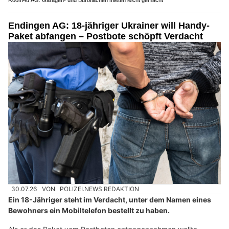
Room4u AG: Garagen- und Büroflächen mieten leicht gemacht
Endingen AG: 18-jähriger Ukrainer will Handy-
Paket abfangen – Postbote schöpft Verdacht
30.07.26
VON
POLIZEI.NEWS REDAKTION
Ein 18-Jähriger steht im Verdacht, unter dem Namen eines
Bewohners ein Mobiltelefon bestellt zu haben.