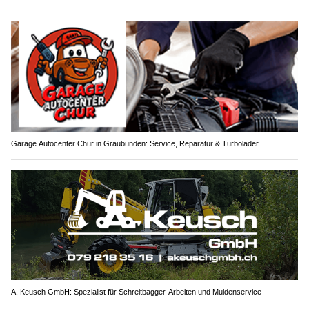
Garage Autocenter Chur in Graubünden: Service, Reparatur & Turbolader
A. Keusch GmbH: Spezialist für Schreitbagger-Arbeiten und Muldenservice