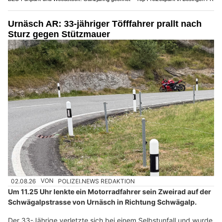
Urnäsch AR: 33-jähriger Töfffahrer prallt nach
Sturz gegen Stützmauer
02.08.26
VON
POLIZEI.NEWS REDAKTION
Um 11.25 Uhr lenkte ein Motorradfahrer sein Zweirad auf der
Schwägalpstrasse von Urnäsch in Richtung Schwägalp.
Der 33-Jährige verletzte sich bei einem Selbstunfall und wurde