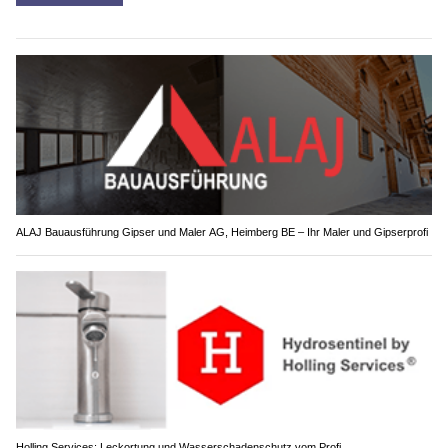
ALAJ Bauausführung Gipser und Maler AG, Heimberg BE – Ihr Maler und Gipserprofi
Holling Services: Leckortung und Wasserschadenschutz vom Profi