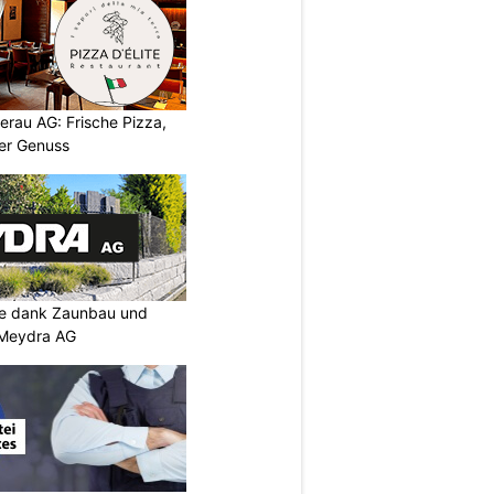
leerau AG: Frische Pizza,
ter Genuss
ke dank Zaunbau und
n Meydra AG