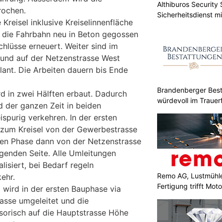
Althiburos Security 
rochen.
Sicherheitsdienst m
reisel inklusive Kreiselinnenfläche
t, die Fahrbahn neu in Beton gegossen
hlüsse erneuert. Weiter sind im
und auf der Netzenstrasse West
lant. Die Arbeiten dauern bis Ende
Brandenberger Best
rd in zwei Hälften erbaut. Dadurch
würdevoll im Trauerf
 der ganzen Zeit in beiden
spurig verkehren. In der ersten
 zum Kreisel von der Gewerbestrasse
iten Phase dann von der Netzenstrasse
genden Seite. Alle Umleitungen
isiert, bei Bedarf regeln
Remo AG, Lustmühle
ehr.
Fertigung trifft Moto
 wird in der ersten Bauphase via
asse umgeleitet und die
isorisch auf die Hauptstrasse Höhe