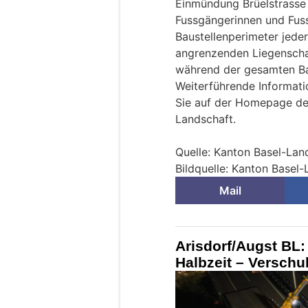
Einmündung Brüelstrasse 
Fussgängerinnen und Fus
Baustellenperimeter jede
angrenzenden Liegenscha
während der gesamten Ba
Weiterführende Informati
Sie auf der Homepage de
Landschaft.
Quelle: Kanton Basel-Lan
Bildquelle: Kanton Basel
Mail
Arisdorf/Augst BL:
Halbzeit – Verschu