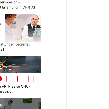
Services.ch –
it Erfahrung in CH & AT
attungen begleitet
all
 AR: Präzise CNC-
rrevision