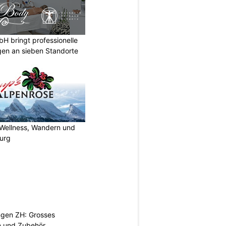
 bringt professionelle
en an sieben Standorte
 Wellness, Wandern und
urg
ngen ZH: Grosses
n und Zubehör