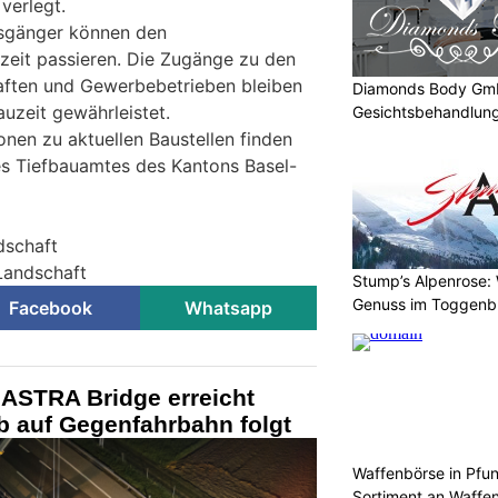
verlegt.
sgänger können den
rzeit passieren. Die Zugänge zu den
ften und Gewerbebetrieben bleiben
Diamonds Body GmbH
uzeit gewährleistet.
Gesichtsbehandlung
onen zu aktuellen Baustellen finden
s Tiefbauamtes des Kantons Basel-
dschaft
-Landschaft
Stump’s Alpenrose:
Genuss im Toggenb
Facebook
Whatsapp
 ASTRA Bridge erreicht
b auf Gegenfahrbahn folgt
Waffenbörse in Pfu
Sortiment an Waffe