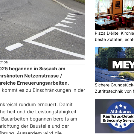
Pizza D’élite, Kirch
beste Zutaten, ech
KTION
2025 begannen in Sissach am
hrsknoten Netzenstrasse /
reiche Erneuerungsarbeiten.
Sichere Grundstüc
kommt es zu Einschränkungen in der
Zutrittstechnik vo
enkreisel rundum erneuert. Damit
herheit und die Leistungsfähigkeit
e Bauarbeiten begannen bereits am
nrichtung der Baustelle und der
ührung. Ausserdem wird die