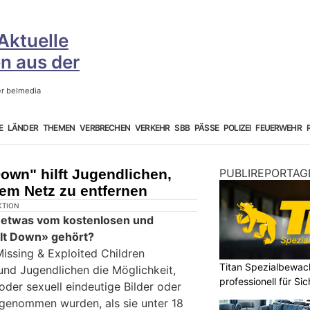
E
LÄNDER
THEMEN
VERBRECHEN
VERKEHR
SBB
PÄSSE
POLIZEI
FEUERWEHR
Down" hilft Jugendlichen,
PUBLIREPORTAG
dem Netz zu entfernen
KTION
l etwas vom kostenlosen und
It Down» gehört?
Missing & Exploited Children
Titan Spezialbewa
nd Jugendlichen die Möglichkeit,
professionell für Si
 oder sexuell eindeutige Bilder oder
fgenommen wurden, als sie unter 18