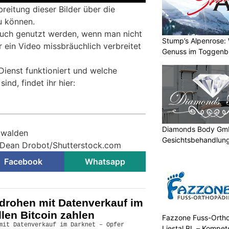
breitung dieser Bilder über die
u können.
auch genutzt werden, wenn man nicht
Stump’s Alpenrose:
er ein Video missbräuchlich verbreitet
Genuss im Toggenb
 Dienst funktioniert und welche
ind, findet ihr hier:
Diamonds Body GmbH
bwalden
Gesichtsbehandlung
Dean Drobot/Shutterstock.com
Facebook
Whatsapp
 drohen mit Datenverkauf im
llen Bitcoin zahlen
Fazzone Fuss-Orthop
Liestal BL – Kompet