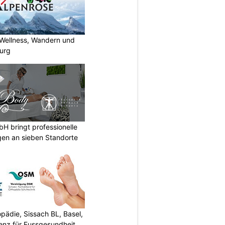
 Wellness, Wandern und
urg
 bringt professionelle
en an sieben Standorte
ädie, Sissach BL, Basel,
enz für Fussgesundheit