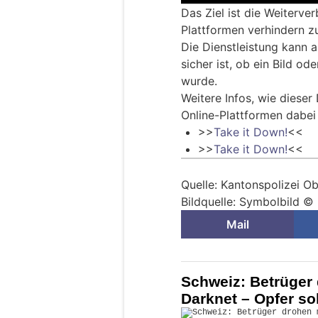
Das Ziel ist die Weiterver
Plattformen verhindern z
Die Dienstleistung kann 
sicher ist, ob ein Bild od
wurde.
Weitere Infos, wie dieser
Online-Plattformen dabei s
>>
Take it Down!
<<
>>
Take it Down!
<<
Quelle:
Kantonspolizei O
Bildquelle: Symbolbild ©
Mail
Schweiz: Betrüger
Darknet – Opfer so