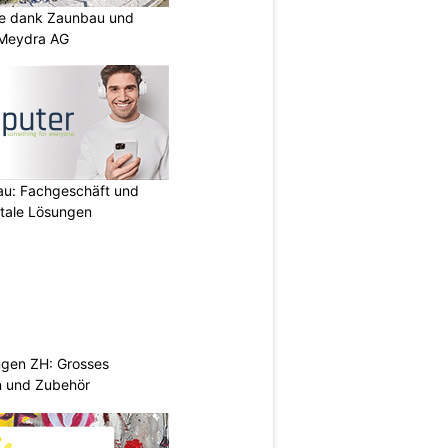
ke dank Zaunbau und
n Meydra AG
au: Fachgeschäft und
itale Lösungen
ngen ZH: Grosses
n und Zubehör